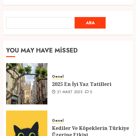
Ramazan Ayı 2025: Manevi
ARA
ARA
Atmosfer ve Özel Hazırlıklar
28 ŞUBAT 2025
0
5
YOU MAY HAVE MISSED
2025 En İyi Yaz Tatilleri
Genel
21 MART 2025
0
2025 En İyi Yaz Tatilleri
1
21 MART 2025
0
Kediler Ve Köpeklerin Türkiye
Üzerine Etkisi
Genel
Kediler Ve Köpeklerin Türkiye
12 MART 2025
0
Üzerine Etkisi