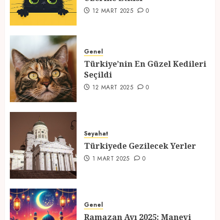
2
12 MART 2025
0
Türkiye’nin En Güzel Kedileri
Seçildi
Genel
Türkiye’nin En Güzel Kedileri
12 MART 2025
0
Seçildi
3
12 MART 2025
0
Türkiyede Gezilecek Yerler
Seyahat
1 MART 2025
0
Türkiyede Gezilecek Yerler
4
1 MART 2025
0
Ramazan Ayı 2025: Manevi
Atmosfer ve Özel Hazırlıklar
Genel
Ramazan Ayı 2025: Manevi
28 ŞUBAT 2025
0