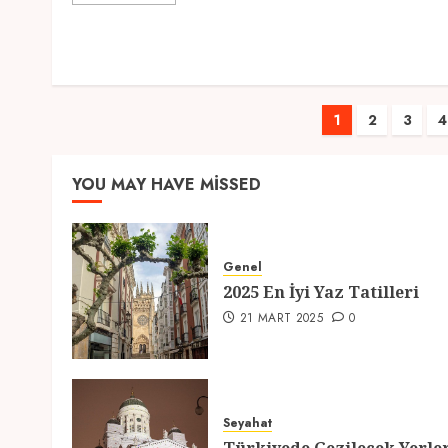
Yazı
1
2
3
4
sayfalam
YOU MAY HAVE MISSED
Genel
2025 En İyi Yaz Tatilleri
21 MART 2025
0
Seyahat