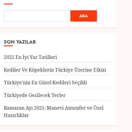
ARA
SON YAZILAR
2025 En İyi Yaz Tatilleri
Kediler Ve Köpeklerin Türkiye Üzerine Etkisi
Türkiye’nin En Güzel Kedileri Seçildi
Genel
Türkiyede Gezilecek Yerler
Türkiye’nin En Güzel
Kedileri Seçildi
Ramazan Ayı 2025: Manevi Atmosfer ve Özel
12 MART 2025
0
Hazırlıklar
3