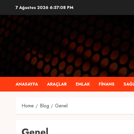
Skip
7 Ağustos 2026
6:57:09 PM
to
content
ANASAYFA
ARAÇLAR
EMLAK
FINANS
SAĞL
Home
Blog
Genel
Genel