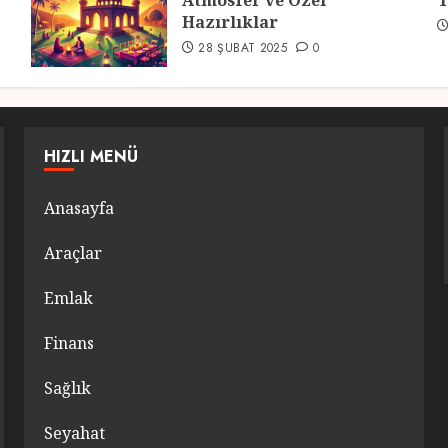
r
Atmosfer ve Özel
T
Hazırlıklar
28 ŞUBAT 2025
0
HIZLI MENÜ
Anasayfa
Araçlar
Emlak
Finans
Sağlık
Seyahat