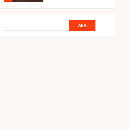
Genel
Ramazan Ayı 2025:
ARA
ARA
Manevi Atmosfer ve Özel
Hazırlıklar
28 ŞUBAT 2025
0
5
Genel
2025 En İyi Yaz Tatilleri
21 MART 2025
0
1
Genel
Kediler Ve Köpeklerin
Türkiye Üzerine Etkisi
12 MART 2025
0