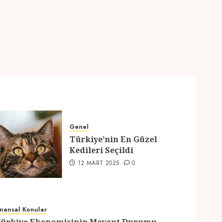
Hazırlıklar
28 ŞUBAT 2025
0
5
Genel
Türkiye’nin En Güzel
Kedileri Seçildi
12 MART 2025
0
inansal Konular