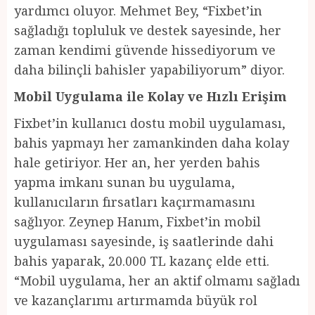
yardımcı oluyor. Mehmet Bey, “Fixbet’in
sağladığı topluluk ve destek sayesinde, her
zaman kendimi güvende hissediyorum ve
daha bilinçli bahisler yapabiliyorum” diyor.
Mobil Uygulama ile Kolay ve Hızlı Erişim
Fixbet’in kullanıcı dostu mobil uygulaması,
bahis yapmayı her zamankinden daha kolay
hale getiriyor. Her an, her yerden bahis
yapma imkanı sunan bu uygulama,
kullanıcıların fırsatları kaçırmamasını
sağlıyor. Zeynep Hanım, Fixbet’in mobil
uygulaması sayesinde, iş saatlerinde dahi
bahis yaparak, 20.000 TL kazanç elde etti.
“Mobil uygulama, her an aktif olmamı sağladı
ve kazançlarımı artırmamda büyük rol