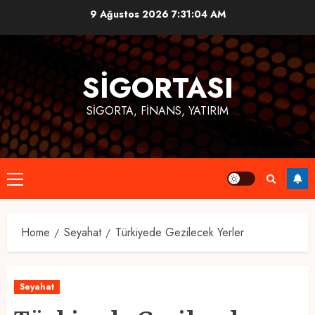
Skip
9 Ağustos 2026
7:31:05 AM
to
content
SIGORTASI
SIGORTA, FINANS, YATIRIM
Primary
Menu
Home
Seyahat
Türkiyede Gezilecek Yerler
Seyahat