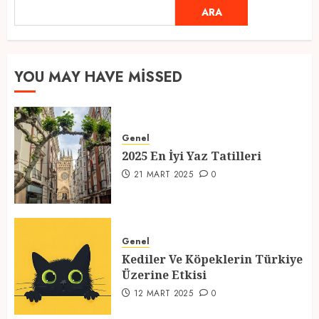
Ramazan Ayı 2025: Manevi
ARA
ARA
Atmosfer ve Özel Hazırlıklar
28 ŞUBAT 2025
0
5
YOU MAY HAVE MISSED
2025 En İyi Yaz Tatilleri
Genel
21 MART 2025
0
2025 En İyi Yaz Tatilleri
1
21 MART 2025
0
Kediler Ve Köpeklerin Türkiye
Üzerine Etkisi
Genel
Kediler Ve Köpeklerin Türkiye
12 MART 2025
0
Üzerine Etkisi
2
12 MART 2025
0