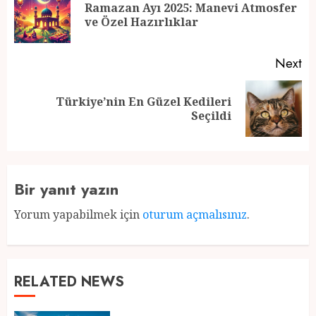
navigation
Ramazan Ayı 2025: Manevi Atmosfer
Pr
ve Özel Hazırlıklar
po
Next
Türkiye’nin En Güzel Kedileri
Next
Seçildi
post:
Bir yanıt yazın
Yorum yapabilmek için
oturum açmalısınız
.
RELATED NEWS