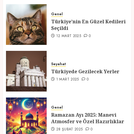
Türkiye’nin En Güzel Kedileri
Seçildi
Genel
Türkiye’nin En Güzel Kedileri
12 MART 2025
0
Seçildi
3
12 MART 2025
0
Türkiyede Gezilecek Yerler
Seyahat
1 MART 2025
0
Türkiyede Gezilecek Yerler
4
1 MART 2025
0
Ramazan Ayı 2025: Manevi
Atmosfer ve Özel Hazırlıklar
Genel
Ramazan Ayı 2025: Manevi
28 ŞUBAT 2025
0
Atmosfer ve Özel Hazırlıklar
5
28 ŞUBAT 2025
0