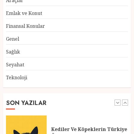
Araçlar
4
Emlak ve Konut
Finansal Konular
Ramazan Ayı 2025: Manevi
Genel
Atmosfer ve Özel Hazırlıklar
28 ŞUBAT 2025
0
Sağlık
5
Seyahat
Teknoloji
2025 En İyi Yaz Tatilleri
21 MART 2025
0
SON YAZILAR
1
Kediler Ve Köpeklerin Türkiye