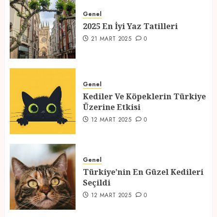
2025 En İyi Yaz Tatilleri
Genel
21 MART 2025
0
2025 En İyi Yaz Tatilleri
1
21 MART 2025
0
Kediler Ve Köpeklerin Türkiye
Üzerine Etkisi
Genel
Kediler Ve Köpeklerin Türkiye
12 MART 2025
0
Üzerine Etkisi
2
12 MART 2025
0
Türkiye’nin En Güzel Kedileri
Seçildi
Genel
Türkiye’nin En Güzel Kedileri
12 MART 2025
0
Seçildi
3
12 MART 2025
0