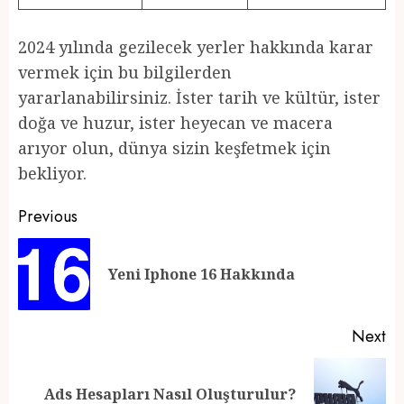
2024 yılında gezilecek yerler hakkında karar
vermek için bu bilgilerden
yararlanabilirsiniz. İster tarih ve kültür, ister
doğa ve huzur, ister heyecan ve macera
arıyor olun, dünya sizin keşfetmek için
bekliyor.
Post
Previous
navigation
Pr
Yeni Iphone 16 Hakkında
po
Next
Next
Ads Hesapları Nasıl Oluşturulur?