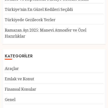
Türkiye’nin En Güzel Kedileri Seçildi
Türkiyede Gezilecek Yerler
Türkiye’nin En Güzel Kedileri
Seçildi
Ramazan Ayı 2025: Manevi Atmosfer ve Özel
12 MART 2025
0
Hazırlıklar
3
KATEGORILER
Türkiyede Gezilecek Yerler
Araçlar
1 MART 2025
0
4
Emlak ve Konut
Finansal Konular
Ramazan Ayı 2025: Manevi
Genel
Atmosfer ve Özel Hazırlıklar