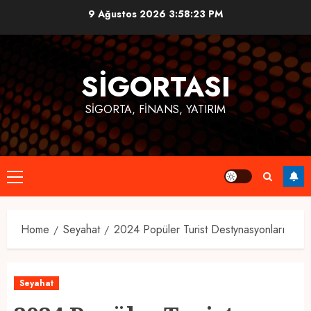
Skip
9 Ağustos 2026
3:58:24 PM
to
content
SIGORTASI
SIGORTA, FINANS, YATIRIM
Primary
Menu
Home
Seyahat
2024 Popüler Turist Destynasyonları
Seyahat