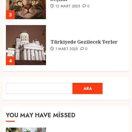
12 MART 2025
0
3
Türkiyede Gezilecek Yerler
1 MART 2025
0
4
Ramazan Ayı 2025: Manevi
ARA
ARA
Atmosfer ve Özel Hazırlıklar
28 ŞUBAT 2025
0
5
YOU MAY HAVE MISSED