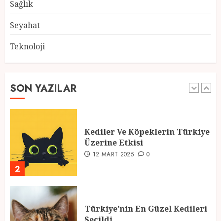
28 ŞUBAT 2025
0
Sağlık
5
Seyahat
Teknoloji
2025 En İyi Yaz Tatilleri
21 MART 2025
0
SON YAZILAR
1
Kediler Ve Köpeklerin Türkiye
Üzerine Etkisi
12 MART 2025
0
2
Türkiye’nin En Güzel Kedileri
Seçildi