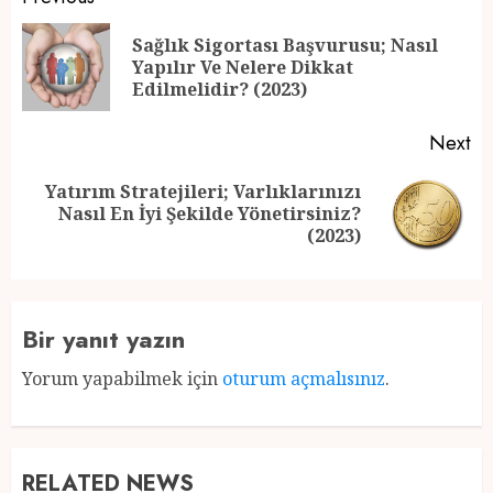
Post
navigation
Sağlık Sigortası Başvurusu; Nasıl
Pr
Yapılır Ve Nelere Dikkat
po
Edilmelidir? (2023)
Next
Yatırım Stratejileri; Varlıklarınızı
Next
Nasıl En İyi Şekilde Yönetirsiniz?
post:
(2023)
Bir yanıt yazın
Yorum yapabilmek için
oturum açmalısınız
.
RELATED NEWS