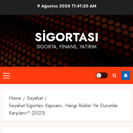
Skip
9 Ağustos 2026
11:41:21 AM
to
content
SIGORTASI
SIGORTA, FINANS, YATIRIM
Primary
Menu
Home
Seyahat
Seyahat Sigortası Kapsamı; Hangi Riskler Ve Durumlar
Karşılanır? (2023)