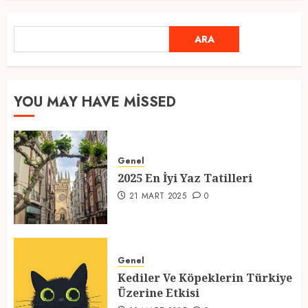
Ramazan Ayı 2025: Manevi
ARA
ARA
Atmosfer ve Özel Hazırlıklar
28 ŞUBAT 2025
0
5
YOU MAY HAVE MISSED
2025 En İyi Yaz Tatilleri
Genel
21 MART 2025
0
2025 En İyi Yaz Tatilleri
1
21 MART 2025
0
Kediler Ve Köpeklerin Türkiye
Üzerine Etkisi
Genel
Kediler Ve Köpeklerin Türkiye
12 MART 2025
0
Üzerine Etkisi
2