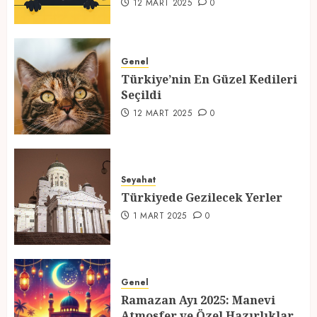
12 MART 2025
0
Türkiye’nin En Güzel Kedileri
Seçildi
Genel
Türkiye’nin En Güzel Kedileri
12 MART 2025
0
Seçildi
3
12 MART 2025
0
Türkiyede Gezilecek Yerler
Seyahat
1 MART 2025
0
Türkiyede Gezilecek Yerler
4
1 MART 2025
0
Ramazan Ayı 2025: Manevi
Atmosfer ve Özel Hazırlıklar
Genel
Ramazan Ayı 2025: Manevi
28 ŞUBAT 2025
0
Atmosfer ve Özel Hazırlıklar