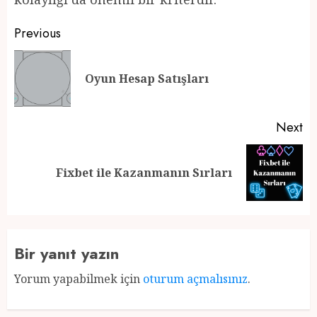
Post
Previous
navigation
Pr
Oyun Hesap Satışları
po
Next
Next
Fixbet ile Kazanmanın Sırları
post:
Bir yanıt yazın
Yorum yapabilmek için
oturum açmalısınız
.