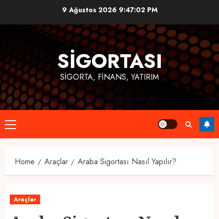
Skip
9 Ağustos 2026
9:47:03 PM
to
content
SIGORTASI
SIGORTA, FINANS, YATIRIM
Primary
Menu
Home
Araçlar
Araba Sigortası Nasıl Yapılır?
Araçlar