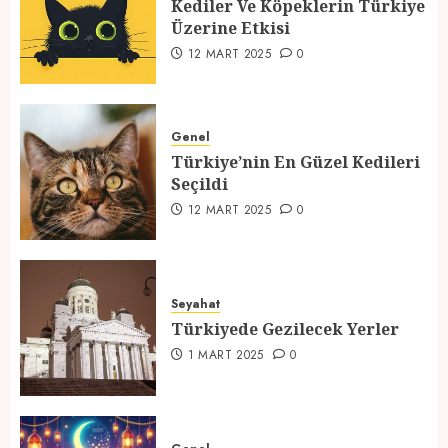
Kediler Ve Köpeklerin Türkiye
12 MART 2025
0
Üzerine Etkisi
2
12 MART 2025
0
Türkiye’nin En Güzel Kedileri
Seçildi
Genel
Türkiye’nin En Güzel Kedileri
12 MART 2025
0
Seçildi
3
12 MART 2025
0
Türkiyede Gezilecek Yerler
Seyahat
1 MART 2025
0
Türkiyede Gezilecek Yerler
4
1 MART 2025
0
Ramazan Ayı 2025: Manevi