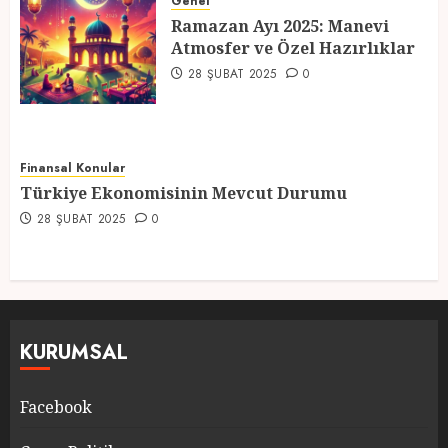
Atmosfer ve Özel Hazırlıklar
Genel
Ramazan Ayı 2025: Manevi
28 ŞUBAT 2025
0
Atmosfer ve Özel Hazırlıklar
5
28 ŞUBAT 2025
0
Finansal Konular
Türkiye Ekonomisinin Mevcut Durumu
28 ŞUBAT 2025
0
KURUMSAL
Facebook