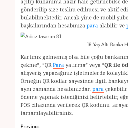
açılıp kullanıma hazır hale getirilebilse 
gönderilip size teslim edilmesi ve aktif e
bulabilmektedir. Ancak yine de mobil şube
başkalarından hesabınıza
para
alabilir ve
18 Yaş Altı Banka
Kartınız gelmemiş olsa bile çoğu bankan
çekme”, “QR
Para
yatırma” veya “
QR ile 
alışveriş yapacağınız işletmelerde kolayl
Örneğin QR kodlar sayesinde ilgili bankay
aynı zamanda hesabınızdan
para
çekebilirs
ödeme yapmak istediğinizi belirtebilir, e
POS cihazında verilecek QR kodunu tarayara
tamamlayabilirsiniz.
Post
Previous