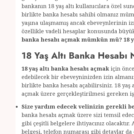
bankanın 18 yaş altı kullanıcılara özel su
birlikte banka hesabı sahibi olmanız mümk
yaşına ulaşmamış ancak ebeveynlerinin izn
özellikle vadeli hesaplar konusunda büyük
banka hesabı açmak mümkün mü? 18 yaş 
18 Yaş Altı Banka Hesabı N
18 yaş altı banka hesabı açmak
için önce
edebilecek bir ebeveyninizden izin almanız
birlikte banka hesabı açabilirsiniz. 18 yaş
açmak üzere gerçekleştirilmesi gereken iş
Size yardım edecek velinizin gerekli be
banka hesabı açmak üzere sizi temsil edece
gibi çeşitli belgelere ihtiyacınız olacaktır
belgesi, telefon numarası gibi detaylar da