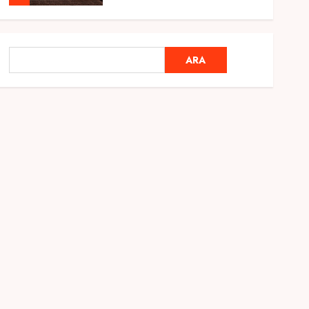
Genel
Ramazan Ayı 2025:
ARA
ARA
Manevi Atmosfer ve Özel
Hazırlıklar
28 ŞUBAT 2025
0
5
Genel
2025 En İyi Yaz Tatilleri
21 MART 2025
0
1
Genel
Kediler Ve Köpeklerin
Türkiye Üzerine Etkisi
12 MART 2025
0