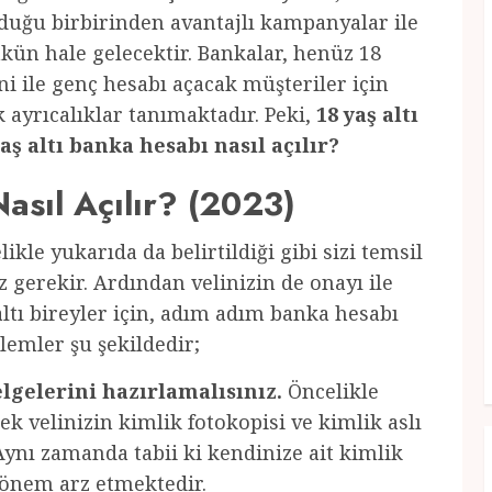
nduğu birbirinden avantajlı kampanyalar ile
ün hale gelecektir. Bankalar, henüz 18
i ile genç hesabı açacak müşteriler için
 ayrıcalıklar tanımaktadır. Peki,
18 yaş altı
altı banka hesabı nasıl açılır?
asıl Açılır? (2023)
likle yukarıda da belirtildiği gibi sizi temsil
 gerekir. Ardından velinizin de onayı ile
 altı bireyler için, adım adım banka hesabı
lemler şu şekildedir;
lgelerini hazırlamalısınız.
Öncelikle
k velinizin kimlik fotokopisi ve kimlik aslı
. Aynı zamanda tabii ki kendinize ait kimlik
 önem arz etmektedir.