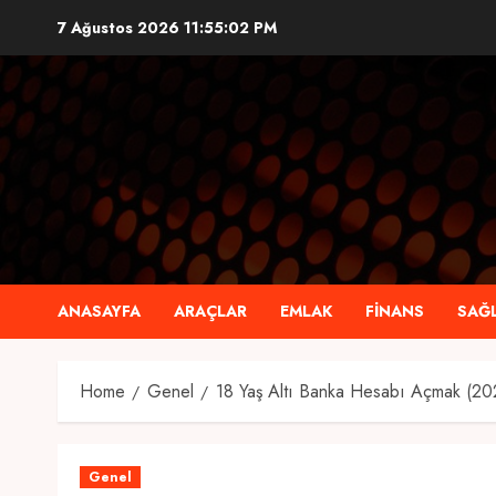
Skip
7 Ağustos 2026
11:55:03 PM
to
content
ANASAYFA
ARAÇLAR
EMLAK
FINANS
SAĞL
Home
Genel
18 Yaş Altı Banka Hesabı Açmak (20
Genel