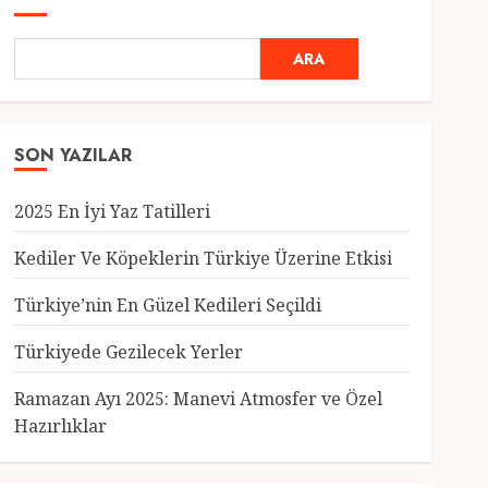
ARA
SON YAZILAR
2025 En İyi Yaz Tatilleri
Kediler Ve Köpeklerin Türkiye Üzerine Etkisi
Türkiye’nin En Güzel Kedileri Seçildi
Genel
Türkiyede Gezilecek Yerler
Türkiye’nin En Güzel
Kedileri Seçildi
Ramazan Ayı 2025: Manevi Atmosfer ve Özel
12 MART 2025
0
Hazırlıklar
3