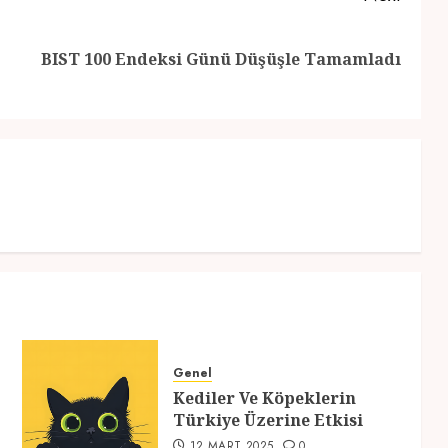
Previous
Next
BIST 100 Endeksi Günü Düşüşle Tamamladı
post:
post:
Genel
Kediler Ve Köpeklerin
Türkiye Üzerine Etkisi
12 MART 2025
0