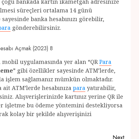
de çoğu bankada kartın ikametgah adresinize
dilmesi süreçleri ortalama 14 günü
 sayesinde banka hesabınızı görebilir,
para
gönderebilirsiniz.
 Hesabı Açmak (2023) 8
ın mobil uygulamasında yer alan “QR
Para
ödeme
” gibi özellikler sayesinde ATM’lerde,
ıkla işlem sağlamanız mümkün olmaktadır.
a ait ATM’lerde hesabınıza
para
yatırabilir,
iniz. Alışverişlerinizde kartınız yerine QR ile
ğer işletme bu ödeme yöntemini destekliyorsa
k kolay bir şekilde alışverişinizi
Next