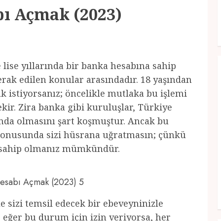
bı Açmak (2023)
le lise yıllarında bir banka hesabına sahip
erak edilen konular arasındadır. 18 yaşından
 istiyorsanız; öncelikle mutlaka bu işlemi
ir. Zira banka gibi kuruluşlar, Türkiye
ında olmasını şart koşmuştur. Ancak bu
onusunda sizi hüsrana uğratmasın; çünkü
a sahip olmanız mümkündür.
 Hesabı Açmak (2023) 5
e sizi temsil edecek bir ebeveyninizle
eğer bu durum için izin veriyorsa, her