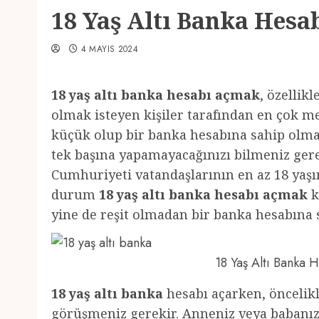
18 Yaş Altı Banka Hesa
4 MAYIS 2024
18 yaş altı banka hesabı açmak
, özellik
olmak isteyen kişiler tarafından en çok m
küçük olup bir banka hesabına sahip olmak
tek başına yapamayacağınızı bilmeniz gerek
Cumhuriyeti vatandaşlarının en az 18 yaş
durum
18 yaş altı banka hesabı açmak
k
yine de reşit olmadan bir banka hesabın
18 Yaş Altı Banka
18 yaş altı banka
hesabı açarken, öncelikl
görüşmeniz gerekir. Anneniz veya babanız 