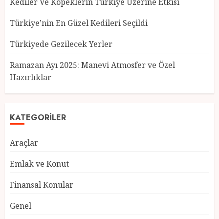
Kediler Ve Köpeklerin Türkiye Üzerine Etkisi
Türkiye’nin En Güzel Kedileri Seçildi
Türkiyede Gezilecek Yerler
Türkiye’nin En Güzel Kedileri
Seçildi
Ramazan Ayı 2025: Manevi Atmosfer ve Özel
12 MART 2025
0
Hazırlıklar
3
KATEGORILER
Türkiyede Gezilecek Yerler
Araçlar
1 MART 2025
0
4
Emlak ve Konut
Finansal Konular
Ramazan Ayı 2025: Manevi
Genel
Atmosfer ve Özel Hazırlıklar