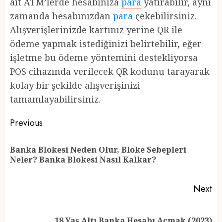
ait ATM’lerde hesabınıza
para
yatırabilir, aynı
zamanda hesabınızdan
para
çekebilirsiniz.
Alışverişlerinizde kartınız yerine QR ile
ödeme yapmak istediğinizi belirtebilir, eğer
işletme bu ödeme yöntemini destekliyorsa
POS cihazında verilecek QR kodunu tarayarak
kolay bir şekilde alışverişinizi
tamamlayabilirsiniz.
Post
Previous
navigation
Banka Blokesi Neden Olur, Bloke Sebepleri
Pr
Neler? Banka Blokesi Nasıl Kalkar?
po
Next
Next
18 Yaş Altı Banka Hesabı Açmak (2023)