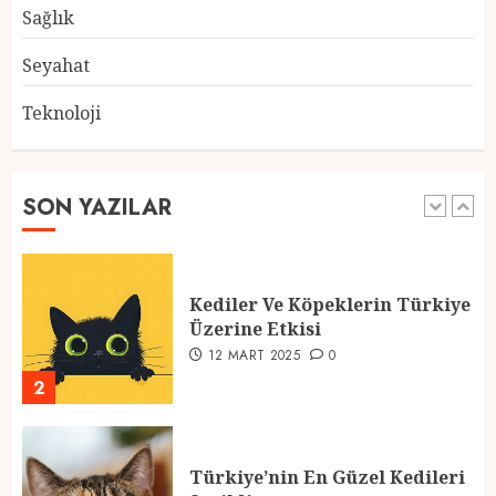
28 ŞUBAT 2025
0
Sağlık
5
Seyahat
Teknoloji
2025 En İyi Yaz Tatilleri
21 MART 2025
0
SON YAZILAR
1
Kediler Ve Köpeklerin Türkiye
Üzerine Etkisi
12 MART 2025
0
2
Türkiye’nin En Güzel Kedileri