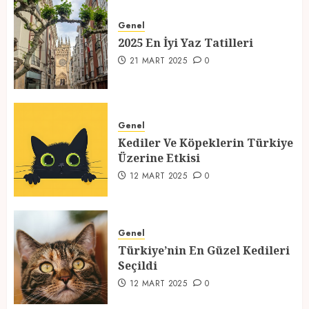
2025 En İyi Yaz Tatilleri
Genel
21 MART 2025
0
2025 En İyi Yaz Tatilleri
1
21 MART 2025
0
Kediler Ve Köpeklerin Türkiye
Üzerine Etkisi
Genel
Kediler Ve Köpeklerin Türkiye
12 MART 2025
0
Üzerine Etkisi
2
12 MART 2025
0
Türkiye’nin En Güzel Kedileri
Seçildi
Genel
Türkiye’nin En Güzel Kedileri
12 MART 2025
0
Seçildi
3
12 MART 2025
0