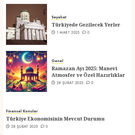
Türkiyede Gezilecek Yerler
Seyahat
1 MART 2025
0
Türkiyede Gezilecek Yerler
4
1 MART 2025
0
Ramazan Ayı 2025: Manevi
Atmosfer ve Özel Hazırlıklar
Genel
Ramazan Ayı 2025: Manevi
28 ŞUBAT 2025
0
Atmosfer ve Özel Hazırlıklar
5
28 ŞUBAT 2025
0
Finansal Konular
Türkiye Ekonomisinin Mevcut Durumu
28 ŞUBAT 2025
0