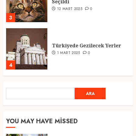
Seçildi
12 MART 2025
0
3
Türkiyede Gezilecek Yerler
1 MART 2025
0
4
Ramazan Ayı 2025: Manevi
ARA
ARA
Atmosfer ve Özel Hazırlıklar
28 ŞUBAT 2025
0
5
YOU MAY HAVE MISSED