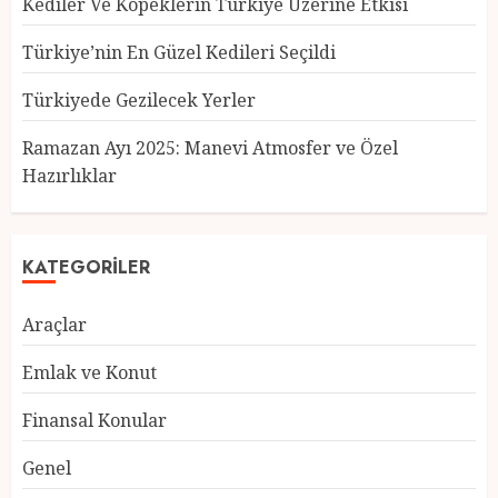
Kediler Ve Köpeklerin Türkiye Üzerine Etkisi
Türkiye’nin En Güzel Kedileri Seçildi
Türkiyede Gezilecek Yerler
Türkiye’nin En Güzel Kedileri
Seçildi
Ramazan Ayı 2025: Manevi Atmosfer ve Özel
12 MART 2025
0
Hazırlıklar
3
KATEGORILER
Türkiyede Gezilecek Yerler
Araçlar
1 MART 2025
0
4
Emlak ve Konut
Finansal Konular
Ramazan Ayı 2025: Manevi
Genel
Atmosfer ve Özel Hazırlıklar