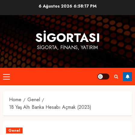
Skip
6 Ağustos 2026
6:58:17 PM
to
content
SIGORTASI
SIGORTA, FINANS, YATIRIM
Primary
Menu
Home
Genel
18 Yaş Altı Banka Hesabı Açmak (2023)
Genel