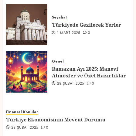
Türkiyede Gezilecek Yerler
Seyahat
1 MART 2025
0
Türkiyede Gezilecek Yerler
4
1 MART 2025
0
Ramazan Ayı 2025: Manevi
Atmosfer ve Özel Hazırlıklar
Genel
Ramazan Ayı 2025: Manevi
28 ŞUBAT 2025
0
Atmosfer ve Özel Hazırlıklar
5
28 ŞUBAT 2025
0
Finansal Konular
Türkiye Ekonomisinin Mevcut Durumu
28 ŞUBAT 2025
0