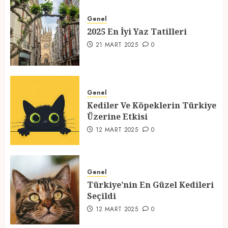
2025 En İyi Yaz Tatilleri
Genel
21 MART 2025
0
2025 En İyi Yaz Tatilleri
1
21 MART 2025
0
Kediler Ve Köpeklerin Türkiye
Üzerine Etkisi
Genel
Kediler Ve Köpeklerin Türkiye
12 MART 2025
0
Üzerine Etkisi
2
12 MART 2025
0
Türkiye’nin En Güzel Kedileri
Seçildi
Genel
Türkiye’nin En Güzel Kedileri
12 MART 2025
0
Seçildi
3
12 MART 2025
0