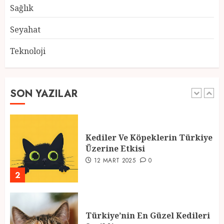
28 ŞUBAT 2025
0
Sağlık
5
Seyahat
Teknoloji
2025 En İyi Yaz Tatilleri
21 MART 2025
0
SON YAZILAR
1
Kediler Ve Köpeklerin Türkiye
Üzerine Etkisi
12 MART 2025
0
2
Türkiye’nin En Güzel Kedileri