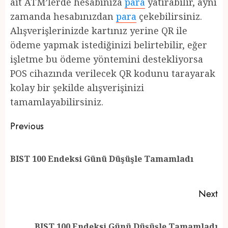
ait ATM’lerde hesabınıza
para
yatırabilir, aynı
zamanda hesabınızdan
para
çekebilirsiniz.
Alışverişlerinizde kartınız yerine QR ile
ödeme yapmak istediğinizi belirtebilir, eğer
işletme bu ödeme yöntemini destekliyorsa
POS cihazında verilecek QR kodunu tarayarak
kolay bir şekilde alışverişinizi
tamamlayabilirsiniz.
Post
Previous
navigation
Pr
BIST 100 Endeksi Günü Düşüşle Tamamladı
po
Next
Next
BIST 100 Endeksi Günü Düşüşle Tamamladı