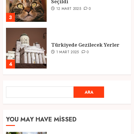
Seçildi
12 MART 2025
0
3
Türkiyede Gezilecek Yerler
1 MART 2025
0
4
Ramazan Ayı 2025: Manevi
ARA
ARA
Atmosfer ve Özel Hazırlıklar
28 ŞUBAT 2025
0
5
YOU MAY HAVE MISSED