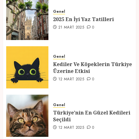
2025 En İyi Yaz Tatilleri
Genel
21 MART 2025
0
2025 En İyi Yaz Tatilleri
1
21 MART 2025
0
Kediler Ve Köpeklerin Türkiye
Üzerine Etkisi
Genel
Kediler Ve Köpeklerin Türkiye
12 MART 2025
0
Üzerine Etkisi
2
12 MART 2025
0
Türkiye’nin En Güzel Kedileri
Seçildi
Genel
Türkiye’nin En Güzel Kedileri
12 MART 2025
0
Seçildi
3
12 MART 2025
0