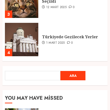
Seçildi
12 MART 2025
0
3
Türkiyede Gezilecek Yerler
1 MART 2025
0
4
Ramazan Ayı 2025: Manevi
ARA
ARA
Atmosfer ve Özel Hazırlıklar
28 ŞUBAT 2025
0
5
YOU MAY HAVE MISSED