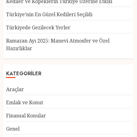
Kediler Ve Köpeklerin Türkiye Üzerine Etkisi
Türkiye’nin En Güzel Kedileri Seçildi
Türkiyede Gezilecek Yerler
Türkiye’nin En Güzel Kedileri
Seçildi
Ramazan Ayı 2025: Manevi Atmosfer ve Özel
12 MART 2025
0
Hazırlıklar
3
KATEGORILER
Türkiyede Gezilecek Yerler
Araçlar
1 MART 2025
0
4
Emlak ve Konut
Finansal Konular
Ramazan Ayı 2025: Manevi
Genel
Atmosfer ve Özel Hazırlıklar