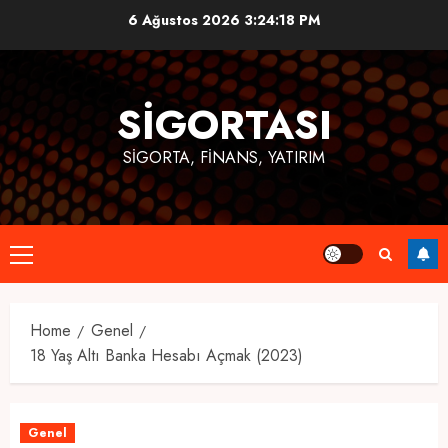
Skip
6 Ağustos 2026
3:24:19 PM
to
content
SIGORTASI
SIGORTA, FINANS, YATIRIM
Primary
Menu
Home
Genel
18 Yaş Altı Banka Hesabı Açmak (2023)
Genel