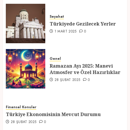
Türkiyede Gezilecek Yerler
Seyahat
1 MART 2025
0
Türkiyede Gezilecek Yerler
4
1 MART 2025
0
Ramazan Ayı 2025: Manevi
Atmosfer ve Özel Hazırlıklar
Genel
Ramazan Ayı 2025: Manevi
28 ŞUBAT 2025
0
Atmosfer ve Özel Hazırlıklar
5
28 ŞUBAT 2025
0
Finansal Konular
Türkiye Ekonomisinin Mevcut Durumu
28 ŞUBAT 2025
0