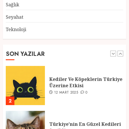
28 ŞUBAT 2025
0
Sağlık
5
Seyahat
Teknoloji
2025 En İyi Yaz Tatilleri
21 MART 2025
0
SON YAZILAR
1
Kediler Ve Köpeklerin Türkiye
Üzerine Etkisi
12 MART 2025
0
2
Türkiye’nin En Güzel Kedileri