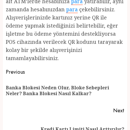
ait ATM’lerde hesabınıza
para
yatırabilir, aynı
zamanda hesabınızdan
para
çekebilirsiniz.
Alışverişlerinizde kartınız yerine QR ile
ödeme yapmak istediğinizi belirtebilir, eğer
işletme bu ödeme yöntemini destekliyorsa
POS cihazında verilecek QR kodunu tarayarak
kolay bir şekilde alışverişinizi
tamamlayabilirsiniz.
Post
Previous
navigation
Banka Blokesi Neden Olur, Bloke Sebepleri
Pr
Neler? Banka Blokesi Nasıl Kalkar?
po
Next
Next
Kredi Kartı Limiti Nasıl Arttırılır?