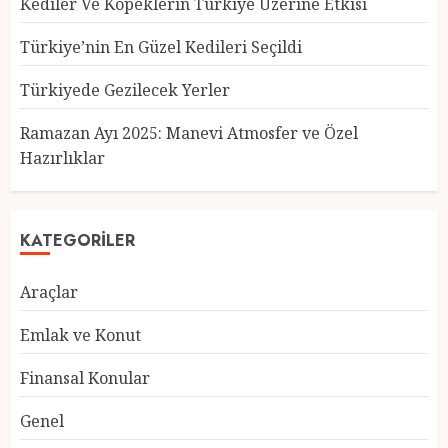
Kediler Ve Köpeklerin Türkiye Üzerine Etkisi
Türkiye’nin En Güzel Kedileri Seçildi
Türkiyede Gezilecek Yerler
Türkiye’nin En Güzel Kedileri
Seçildi
Ramazan Ayı 2025: Manevi Atmosfer ve Özel
12 MART 2025
0
Hazırlıklar
3
KATEGORILER
Türkiyede Gezilecek Yerler
Araçlar
1 MART 2025
0
4
Emlak ve Konut
Finansal Konular
Ramazan Ayı 2025: Manevi
Genel
Atmosfer ve Özel Hazırlıklar