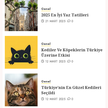
2025 En İyi Yaz Tatilleri
Genel
21 MART 2025
0
2025 En İyi Yaz Tatilleri
1
21 MART 2025
0
Kediler Ve Köpeklerin Türkiye
Üzerine Etkisi
Genel
Kediler Ve Köpeklerin Türkiye
12 MART 2025
0
Üzerine Etkisi
2
12 MART 2025
0
Türkiye’nin En Güzel Kedileri
Seçildi
Genel
Türkiye’nin En Güzel Kedileri
12 MART 2025
0
Seçildi
3
12 MART 2025
0