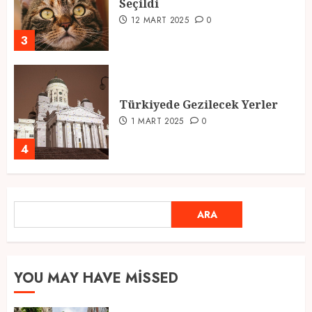
Seçildi
12 MART 2025
0
3
Türkiyede Gezilecek Yerler
1 MART 2025
0
4
Ramazan Ayı 2025: Manevi
ARA
ARA
Atmosfer ve Özel Hazırlıklar
28 ŞUBAT 2025
0
5
YOU MAY HAVE MISSED