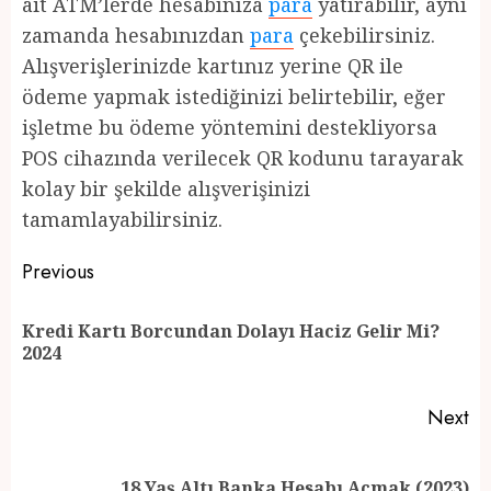
ait ATM’lerde hesabınıza
para
yatırabilir, aynı
zamanda hesabınızdan
para
çekebilirsiniz.
Alışverişlerinizde kartınız yerine QR ile
ödeme yapmak istediğinizi belirtebilir, eğer
işletme bu ödeme yöntemini destekliyorsa
POS cihazında verilecek QR kodunu tarayarak
kolay bir şekilde alışverişinizi
tamamlayabilirsiniz.
Post
Previous
navigation
Kredi Kartı Borcundan Dolayı Haciz Gelir Mi?
Pr
2024
po
Next
Next
18 Yaş Altı Banka Hesabı Açmak (2023)