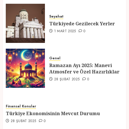
Türkiyede Gezilecek Yerler
Seyahat
1 MART 2025
0
Türkiyede Gezilecek Yerler
4
1 MART 2025
0
Ramazan Ayı 2025: Manevi
Atmosfer ve Özel Hazırlıklar
Genel
Ramazan Ayı 2025: Manevi
28 ŞUBAT 2025
0
Atmosfer ve Özel Hazırlıklar
5
28 ŞUBAT 2025
0
Finansal Konular
Türkiye Ekonomisinin Mevcut Durumu
28 ŞUBAT 2025
0