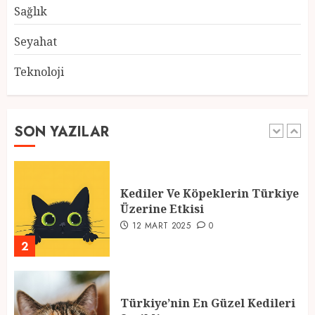
28 ŞUBAT 2025
0
Sağlık
5
Seyahat
Teknoloji
2025 En İyi Yaz Tatilleri
21 MART 2025
0
SON YAZILAR
1
Kediler Ve Köpeklerin Türkiye
Üzerine Etkisi
12 MART 2025
0
2
Türkiye’nin En Güzel Kedileri