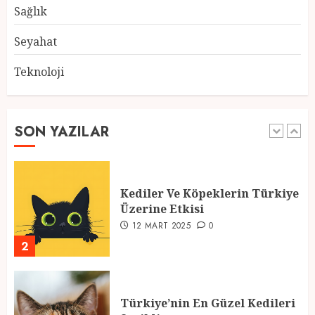
28 ŞUBAT 2025
0
Sağlık
5
Seyahat
Teknoloji
2025 En İyi Yaz Tatilleri
21 MART 2025
0
SON YAZILAR
1
Kediler Ve Köpeklerin Türkiye
Üzerine Etkisi
12 MART 2025
0
2
Türkiye’nin En Güzel Kedileri