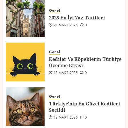
2025 En İyi Yaz Tatilleri
Genel
21 MART 2025
0
2025 En İyi Yaz Tatilleri
1
21 MART 2025
0
Kediler Ve Köpeklerin Türkiye
Üzerine Etkisi
Genel
Kediler Ve Köpeklerin Türkiye
12 MART 2025
0
Üzerine Etkisi
2
12 MART 2025
0
Türkiye’nin En Güzel Kedileri
Seçildi
Genel
Türkiye’nin En Güzel Kedileri
12 MART 2025
0
Seçildi
3
12 MART 2025
0