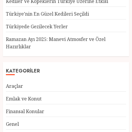
Kediler Ve Köpeklerin Türkiye Üzerine Etkisi
Türkiye’nin En Güzel Kedileri Seçildi
Türkiyede Gezilecek Yerler
Türkiye’nin En Güzel Kedileri
Seçildi
Ramazan Ayı 2025: Manevi Atmosfer ve Özel
12 MART 2025
0
Hazırlıklar
3
KATEGORILER
Türkiyede Gezilecek Yerler
Araçlar
1 MART 2025
0
4
Emlak ve Konut
Finansal Konular
Ramazan Ayı 2025: Manevi
Genel
Atmosfer ve Özel Hazırlıklar