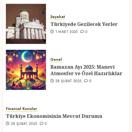
Türkiyede Gezilecek Yerler
Seyahat
1 MART 2025
0
Türkiyede Gezilecek Yerler
4
1 MART 2025
0
Ramazan Ayı 2025: Manevi
Atmosfer ve Özel Hazırlıklar
Genel
Ramazan Ayı 2025: Manevi
28 ŞUBAT 2025
0
Atmosfer ve Özel Hazırlıklar
5
28 ŞUBAT 2025
0
Finansal Konular
Türkiye Ekonomisinin Mevcut Durumu
28 ŞUBAT 2025
0