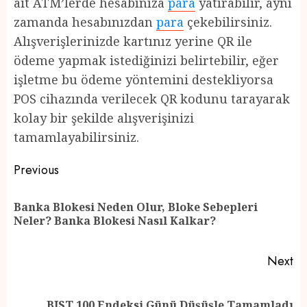
ait ATM’lerde hesabınıza
para
yatırabilir, aynı
zamanda hesabınızdan
para
çekebilirsiniz.
Alışverişlerinizde kartınız yerine QR ile
ödeme yapmak istediğinizi belirtebilir, eğer
işletme bu ödeme yöntemini destekliyorsa
POS cihazında verilecek QR kodunu tarayarak
kolay bir şekilde alışverişinizi
tamamlayabilirsiniz.
Post
Previous
navigation
Banka Blokesi Neden Olur, Bloke Sebepleri
Pr
Neler? Banka Blokesi Nasıl Kalkar?
po
Next
Next
BIST 100 Endeksi Günü Düşüşle Tamamladı