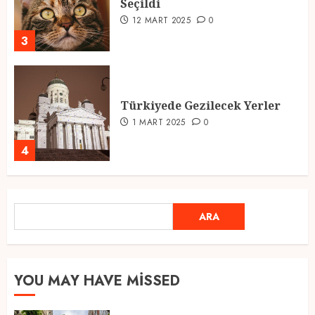
Seçildi
12 MART 2025
0
3
Türkiyede Gezilecek Yerler
1 MART 2025
0
4
Ramazan Ayı 2025: Manevi
ARA
ARA
Atmosfer ve Özel Hazırlıklar
28 ŞUBAT 2025
0
5
YOU MAY HAVE MISSED