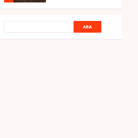
Genel
Ramazan Ayı 2025:
ARA
ARA
Manevi Atmosfer ve Özel
Hazırlıklar
28 ŞUBAT 2025
0
5
Genel
2025 En İyi Yaz Tatilleri
21 MART 2025
0
1
Genel
Kediler Ve Köpeklerin
Türkiye Üzerine Etkisi
12 MART 2025
0