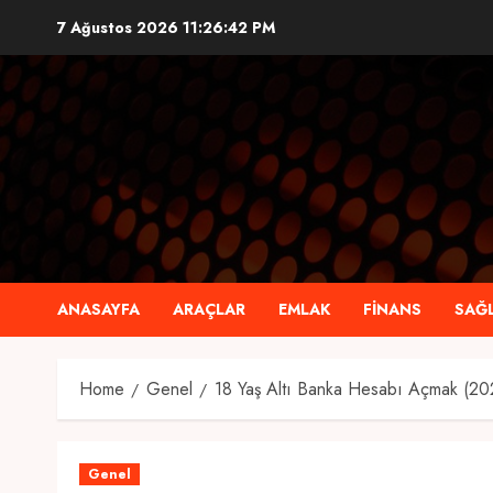
Skip
7 Ağustos 2026
11:26:43 PM
to
content
ANASAYFA
ARAÇLAR
EMLAK
FINANS
SAĞL
Home
Genel
18 Yaş Altı Banka Hesabı Açmak (20
Genel