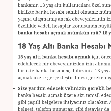
bankanın 18 yaş altı kullanıcılara özel su
birlikte banka hesabı sahibi olmanız mümk
yaşına ulaşmamış ancak ebeveynlerinin izn
özellikle vadeli hesaplar konusunda büyük
banka hesabı açmak mümkün mü? 18 yaş 
18 Yaş Altı Banka Hesabı N
18 yaş altı banka hesabı açmak
için önce
edebilecek bir ebeveyninizden izin almanız
birlikte banka hesabı açabilirsiniz. 18 yaş
açmak üzere gerçekleştirilmesi gereken iş
Size yardım edecek velinizin gerekli be
banka hesabı açmak üzere sizi temsil edece
gibi çeşitli belgelere ihtiyacınız olacaktır
belgesi, telefon numarası gibi detaylar da