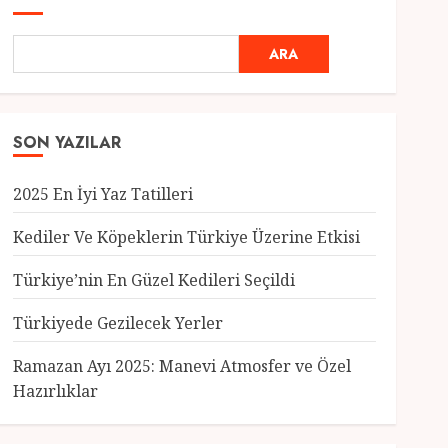
ARA
SON YAZILAR
2025 En İyi Yaz Tatilleri
Kediler Ve Köpeklerin Türkiye Üzerine Etkisi
Türkiye’nin En Güzel Kedileri Seçildi
Genel
Türkiyede Gezilecek Yerler
Türkiye’nin En Güzel
Kedileri Seçildi
Ramazan Ayı 2025: Manevi Atmosfer ve Özel
12 MART 2025
0
Hazırlıklar
3