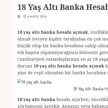
18 Yaş Altı Banka Hesa
4 MAYIS 2024
18 yaş altı banka hesabı açmak
, özellik
olmak isteyen kişiler tarafından en çok m
küçük olup bir banka hesabına sahip olmak
tek başına yapamayacağınızı bilmeniz gerek
Cumhuriyeti vatandaşlarının en az 18 yaş
durum
18 yaş altı banka hesabı açmak
k
yine de reşit olmadan bir banka hesabın
18 Yaş Altı Banka
18 yaş altı banka
hesabı açarken, öncelikl
görüşmeniz gerekir. Anneniz veya babanız 