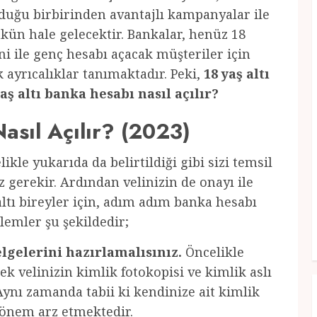
nduğu birbirinden avantajlı kampanyalar ile
ün hale gelecektir. Bankalar, henüz 18
i ile genç hesabı açacak müşteriler için
 ayrıcalıklar tanımaktadır. Peki,
18 yaş altı
altı banka hesabı nasıl açılır?
asıl Açılır? (2023)
likle yukarıda da belirtildiği gibi sizi temsil
 gerekir. Ardından velinizin de onayı ile
 altı bireyler için, adım adım banka hesabı
lemler şu şekildedir;
lgelerini hazırlamalısınız.
Öncelikle
k velinizin kimlik fotokopisi ve kimlik aslı
. Aynı zamanda tabii ki kendinize ait kimlik
 önem arz etmektedir.