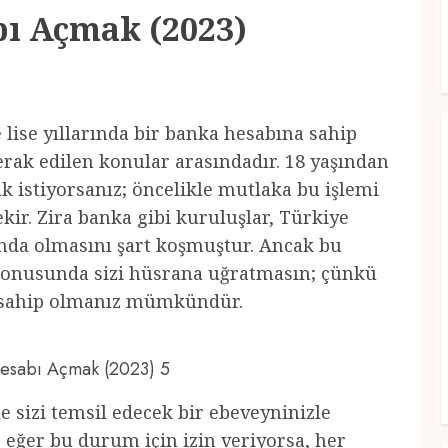
bı Açmak (2023)
le lise yıllarında bir banka hesabına sahip
erak edilen konular arasındadır. 18 yaşından
 istiyorsanız; öncelikle mutlaka bu işlemi
ir. Zira banka gibi kuruluşlar, Türkiye
ında olmasını şart koşmuştur. Ancak bu
onusunda sizi hüsrana uğratmasın; çünkü
a sahip olmanız mümkündür.
 Hesabı Açmak (2023) 5
e sizi temsil edecek bir ebeveyninizle
eğer bu durum için izin veriyorsa, her