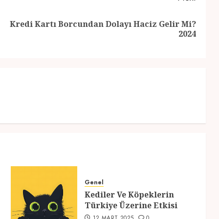
Kredi Kartı Borcundan Dolayı Haciz Gelir Mi?
Previous
Next
2024
post:
post:
Genel
Kediler Ve Köpeklerin
Türkiye Üzerine Etkisi
12 MART 2025
0