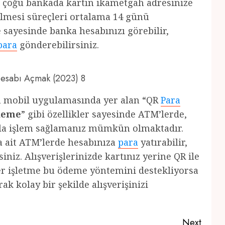
de çoğu bankada kartın ikametgah adresinize
dilmesi süreçleri ortalama 14 günü
 sayesinde banka hesabınızı görebilir,
para
gönderebilirsiniz.
 Hesabı Açmak (2023) 8
ın mobil uygulamasında yer alan “QR
Para
ödeme
” gibi özellikler sayesinde ATM’lerde,
ıkla işlem sağlamanız mümkün olmaktadır.
a ait ATM’lerde hesabınıza
para
yatırabilir,
iniz. Alışverişlerinizde kartınız yerine QR ile
ğer işletme bu ödeme yöntemini destekliyorsa
k kolay bir şekilde alışverişinizi
Next