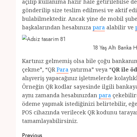
açılıp kullanıma hazır hale getirilebilse 
gönderilip size teslim edilmesi ve aktif e
bulabilmektedir. Ancak yine de mobil şube
başkalarından hesabınıza
para
alabilir ve
18 Yaş Altı Banka
Kartınız gelmemiş olsa bile çoğu bankan
çekme”, “QR
Para
yatırma” veya “
QR ile 
alışveriş yapacağınız işletmelerde kolayl
Örneğin QR kodlar sayesinde ilgili bankay
aynı zamanda hesabınızdan
para
çekebilirs
ödeme yapmak istediğinizi belirtebilir, e
POS cihazında verilecek QR kodunu tarayara
tamamlayabilirsiniz.
Post
Previous