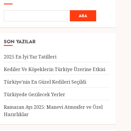
ARA
SON YAZILAR
2025 En İyi Yaz Tatilleri
Kediler Ve Köpeklerin Türkiye Üzerine Etkisi
Türkiye’nin En Güzel Kedileri Seçildi
Genel
Türkiyede Gezilecek Yerler
Türkiye’nin En Güzel
Kedileri Seçildi
Ramazan Ayı 2025: Manevi Atmosfer ve Özel
12 MART 2025
0
Hazırlıklar
3