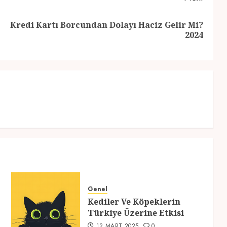
Kredi Kartı Borcundan Dolayı Haciz Gelir Mi?
Previous
Next
2024
post:
post:
Genel
Kediler Ve Köpeklerin
Türkiye Üzerine Etkisi
12 MART 2025
0