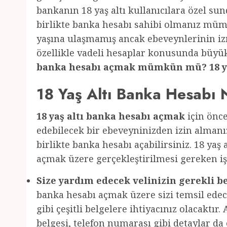
bankanın 18 yaş altı kullanıcılara özel su
birlikte banka hesabı sahibi olmanız mümk
yaşına ulaşmamış ancak ebeveynlerinin izn
özellikle vadeli hesaplar konusunda büyük
banka hesabı açmak mümkün mü? 18 yaş 
18 Yaş Altı Banka Hesabı N
18 yaş altı banka hesabı açmak
için önce
edebilecek bir ebeveyninizden izin almanız
birlikte banka hesabı açabilirsiniz. 18 yaş
açmak üzere gerçekleştirilmesi gereken iş
Size yardım edecek velinizin gerekli be
banka hesabı açmak üzere sizi temsil edece
gibi çeşitli belgelere ihtiyacınız olacaktır
belgesi, telefon numarası gibi detaylar da