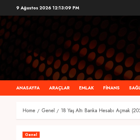
Skip
9 Ağustos 2026
12:13:10 PM
to
content
ANASAYFA
ARAÇLAR
EMLAK
FINANS
SAĞL
Home
Genel
18 Yaş Altı Banka Hesabı Açmak (20
Genel