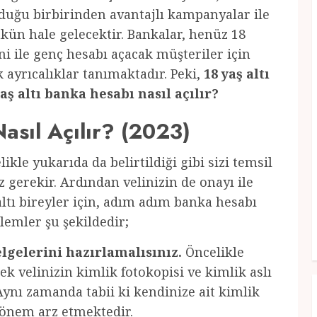
nduğu birbirinden avantajlı kampanyalar ile
ün hale gelecektir. Bankalar, henüz 18
i ile genç hesabı açacak müşteriler için
 ayrıcalıklar tanımaktadır. Peki,
18 yaş altı
altı banka hesabı nasıl açılır?
asıl Açılır? (2023)
likle yukarıda da belirtildiği gibi sizi temsil
 gerekir. Ardından velinizin de onayı ile
 altı bireyler için, adım adım banka hesabı
lemler şu şekildedir;
lgelerini hazırlamalısınız.
Öncelikle
k velinizin kimlik fotokopisi ve kimlik aslı
. Aynı zamanda tabii ki kendinize ait kimlik
 önem arz etmektedir.