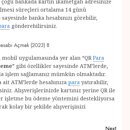
de çoğu bankada kartın ikametgah adresinize
dilmesi süreçleri ortalama 14 günü
 sayesinde banka hesabınızı görebilir,
para
gönderebilirsiniz.
 Hesabı Açmak (2023) 8
ın mobil uygulamasında yer alan “QR
Para
ödeme
” gibi özellikler sayesinde ATM’lerde,
ıkla işlem sağlamanız mümkün olmaktadır.
a ait ATM’lerde hesabınıza
para
yatırabilir,
iniz. Alışverişlerinizde kartınız yerine QR ile
ğer işletme bu ödeme yöntemini destekliyorsa
k kolay bir şekilde alışverişinizi
Next