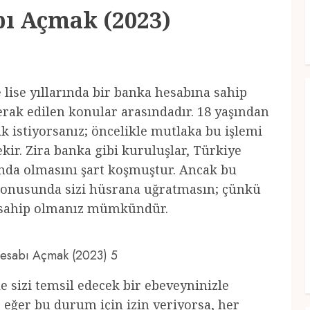
bı Açmak (2023)
le lise yıllarında bir banka hesabına sahip
erak edilen konular arasındadır. 18 yaşından
 istiyorsanız; öncelikle mutlaka bu işlemi
ir. Zira banka gibi kuruluşlar, Türkiye
ında olmasını şart koşmuştur. Ancak bu
onusunda sizi hüsrana uğratmasın; çünkü
a sahip olmanız mümkündür.
 Hesabı Açmak (2023) 5
e sizi temsil edecek bir ebeveyninizle
eğer bu durum için izin veriyorsa, her