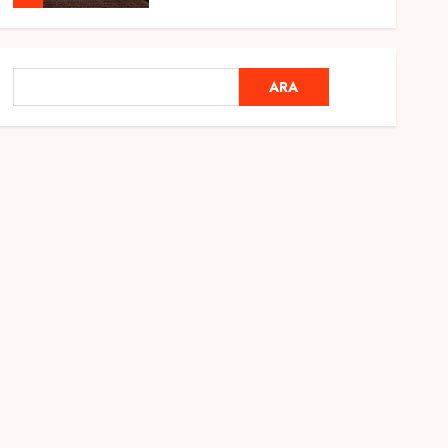
Genel
Ramazan Ayı 2025:
ARA
ARA
Manevi Atmosfer ve Özel
Hazırlıklar
28 ŞUBAT 2025
0
5
Genel
2025 En İyi Yaz Tatilleri
21 MART 2025
0
1
Genel
Kediler Ve Köpeklerin
Türkiye Üzerine Etkisi
12 MART 2025
0