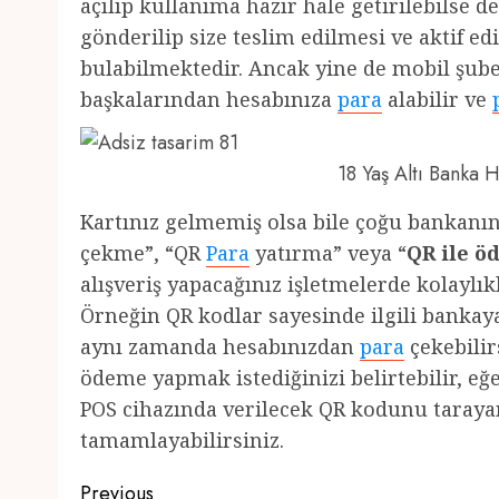
açılıp kullanıma hazır hale getirilebilse 
gönderilip size teslim edilmesi ve aktif e
bulabilmektedir. Ancak yine de mobil şube
başkalarından hesabınıza
para
alabilir ve
18 Yaş Altı Banka
Kartınız gelmemiş olsa bile çoğu bankan
çekme”, “QR
Para
yatırma” veya “
QR ile 
alışveriş yapacağınız işletmelerde kolayl
Örneğin QR kodlar sayesinde ilgili bankay
aynı zamanda hesabınızdan
para
çekebilirs
ödeme yapmak istediğinizi belirtebilir, e
POS cihazında verilecek QR kodunu tarayara
tamamlayabilirsiniz.
Post
Previous