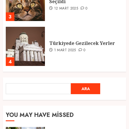
Seçildi
12 MART 2025
0
3
Türkiyede Gezilecek Yerler
1 MART 2025
0
4
Ramazan Ayı 2025: Manevi
ARA
ARA
Atmosfer ve Özel Hazırlıklar
28 ŞUBAT 2025
0
5
YOU MAY HAVE MISSED