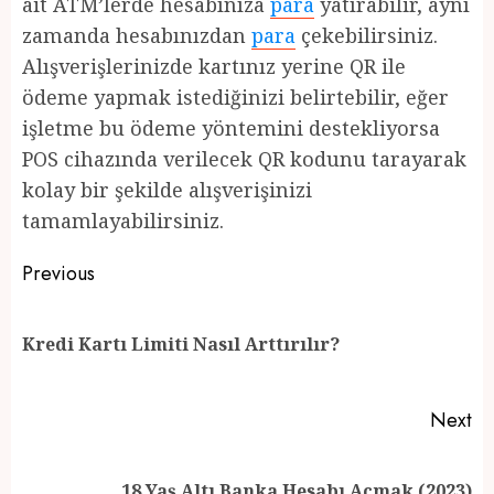
ait ATM’lerde hesabınıza
para
yatırabilir, aynı
zamanda hesabınızdan
para
çekebilirsiniz.
Alışverişlerinizde kartınız yerine QR ile
ödeme yapmak istediğinizi belirtebilir, eğer
işletme bu ödeme yöntemini destekliyorsa
POS cihazında verilecek QR kodunu tarayarak
kolay bir şekilde alışverişinizi
tamamlayabilirsiniz.
Post
Previous
navigation
Pr
Kredi Kartı Limiti Nasıl Arttırılır?
po
Next
Next
18 Yaş Altı Banka Hesabı Açmak (2023)