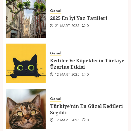
2025 En İyi Yaz Tatilleri
Genel
21 MART 2025
0
2025 En İyi Yaz Tatilleri
1
21 MART 2025
0
Kediler Ve Köpeklerin Türkiye
Üzerine Etkisi
Genel
Kediler Ve Köpeklerin Türkiye
12 MART 2025
0
Üzerine Etkisi
2
12 MART 2025
0
Türkiye’nin En Güzel Kedileri
Seçildi
Genel
Türkiye’nin En Güzel Kedileri
12 MART 2025
0
Seçildi
3
12 MART 2025
0