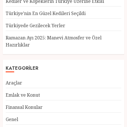
Kediler Ve Köpeklerin Türkiye Üzerine Etkisi
Türkiye’nin En Güzel Kedileri Seçildi
Türkiyede Gezilecek Yerler
Türkiye’nin En Güzel Kedileri
Seçildi
Ramazan Ayı 2025: Manevi Atmosfer ve Özel
12 MART 2025
0
Hazırlıklar
3
KATEGORILER
Türkiyede Gezilecek Yerler
Araçlar
1 MART 2025
0
4
Emlak ve Konut
Finansal Konular
Ramazan Ayı 2025: Manevi
Genel
Atmosfer ve Özel Hazırlıklar