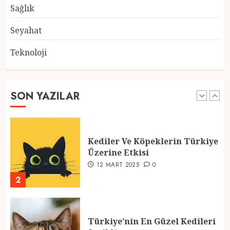
28 ŞUBAT 2025
0
Sağlık
5
Seyahat
Teknoloji
2025 En İyi Yaz Tatilleri
21 MART 2025
0
SON YAZILAR
1
Kediler Ve Köpeklerin Türkiye
Üzerine Etkisi
12 MART 2025
0
2
Türkiye’nin En Güzel Kedileri