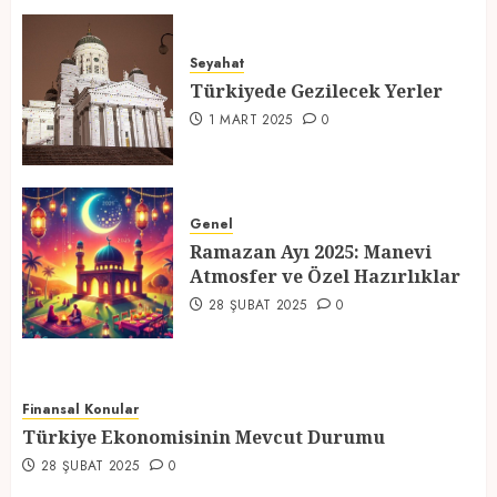
Türkiyede Gezilecek Yerler
Seyahat
1 MART 2025
0
Türkiyede Gezilecek Yerler
4
1 MART 2025
0
Ramazan Ayı 2025: Manevi
Atmosfer ve Özel Hazırlıklar
Genel
Ramazan Ayı 2025: Manevi
28 ŞUBAT 2025
0
Atmosfer ve Özel Hazırlıklar
5
28 ŞUBAT 2025
0
Finansal Konular
Türkiye Ekonomisinin Mevcut Durumu
28 ŞUBAT 2025
0