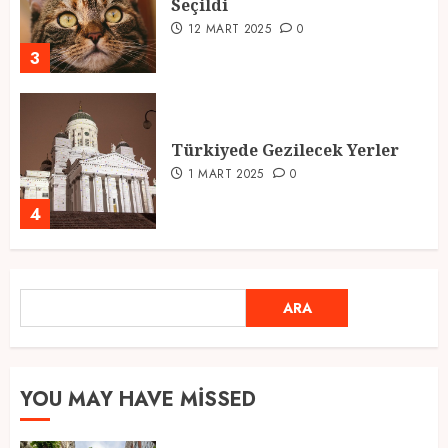
Seçildi
12 MART 2025
0
3
Türkiyede Gezilecek Yerler
1 MART 2025
0
4
Ramazan Ayı 2025: Manevi
ARA
ARA
Atmosfer ve Özel Hazırlıklar
28 ŞUBAT 2025
0
5
YOU MAY HAVE MISSED