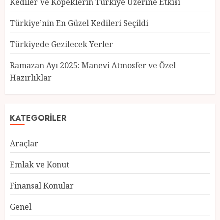
Kediler Ve Köpeklerin Türkiye Üzerine Etkisi
Türkiye’nin En Güzel Kedileri Seçildi
Türkiyede Gezilecek Yerler
Türkiye’nin En Güzel Kedileri
Seçildi
Ramazan Ayı 2025: Manevi Atmosfer ve Özel
12 MART 2025
0
Hazırlıklar
3
KATEGORILER
Türkiyede Gezilecek Yerler
Araçlar
1 MART 2025
0
4
Emlak ve Konut
Finansal Konular
Ramazan Ayı 2025: Manevi
Genel
Atmosfer ve Özel Hazırlıklar