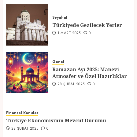
Türkiyede Gezilecek Yerler
Seyahat
1 MART 2025
0
Türkiyede Gezilecek Yerler
4
1 MART 2025
0
Ramazan Ayı 2025: Manevi
Atmosfer ve Özel Hazırlıklar
Genel
Ramazan Ayı 2025: Manevi
28 ŞUBAT 2025
0
Atmosfer ve Özel Hazırlıklar
5
28 ŞUBAT 2025
0
Finansal Konular
Türkiye Ekonomisinin Mevcut Durumu
28 ŞUBAT 2025
0