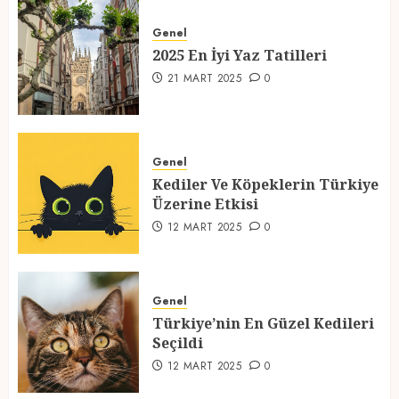
2025 En İyi Yaz Tatilleri
Genel
21 MART 2025
0
2025 En İyi Yaz Tatilleri
1
21 MART 2025
0
Kediler Ve Köpeklerin Türkiye
Üzerine Etkisi
Genel
Kediler Ve Köpeklerin Türkiye
12 MART 2025
0
Üzerine Etkisi
2
12 MART 2025
0
Türkiye’nin En Güzel Kedileri
Seçildi
Genel
Türkiye’nin En Güzel Kedileri
12 MART 2025
0
Seçildi
3
12 MART 2025
0