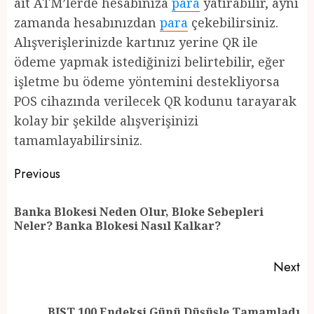
ait ATM’lerde hesabınıza
para
yatırabilir, aynı
zamanda hesabınızdan
para
çekebilirsiniz.
Alışverişlerinizde kartınız yerine QR ile
ödeme yapmak istediğinizi belirtebilir, eğer
işletme bu ödeme yöntemini destekliyorsa
POS cihazında verilecek QR kodunu tarayarak
kolay bir şekilde alışverişinizi
tamamlayabilirsiniz.
Post
Previous
navigation
Banka Blokesi Neden Olur, Bloke Sebepleri
Pr
Neler? Banka Blokesi Nasıl Kalkar?
po
Next
Next
BIST 100 Endeksi Günü Düşüşle Tamamladı