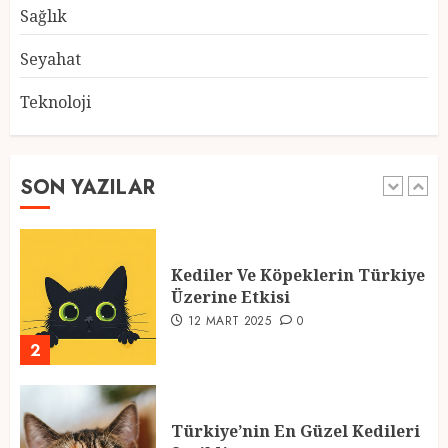
28 ŞUBAT 2025
0
Sağlık
5
Seyahat
Teknoloji
2025 En İyi Yaz Tatilleri
21 MART 2025
0
SON YAZILAR
1
Kediler Ve Köpeklerin Türkiye
Üzerine Etkisi
12 MART 2025
0
2
Türkiye’nin En Güzel Kedileri