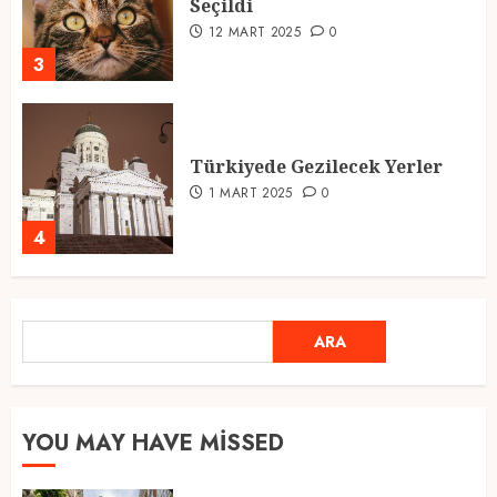
Seçildi
12 MART 2025
0
3
Türkiyede Gezilecek Yerler
1 MART 2025
0
4
Ramazan Ayı 2025: Manevi
ARA
ARA
Atmosfer ve Özel Hazırlıklar
28 ŞUBAT 2025
0
5
YOU MAY HAVE MISSED