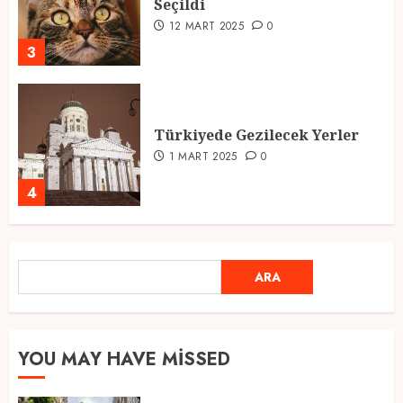
Seçildi
12 MART 2025
0
3
Türkiyede Gezilecek Yerler
1 MART 2025
0
4
Ramazan Ayı 2025: Manevi
ARA
ARA
Atmosfer ve Özel Hazırlıklar
28 ŞUBAT 2025
0
5
YOU MAY HAVE MISSED