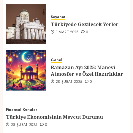
Türkiyede Gezilecek Yerler
Seyahat
1 MART 2025
0
Türkiyede Gezilecek Yerler
4
1 MART 2025
0
Ramazan Ayı 2025: Manevi
Atmosfer ve Özel Hazırlıklar
Genel
Ramazan Ayı 2025: Manevi
28 ŞUBAT 2025
0
Atmosfer ve Özel Hazırlıklar
5
28 ŞUBAT 2025
0
Finansal Konular
Türkiye Ekonomisinin Mevcut Durumu
28 ŞUBAT 2025
0