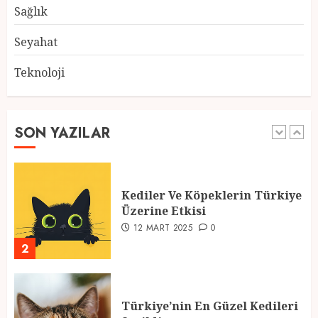
28 ŞUBAT 2025
0
Sağlık
5
Seyahat
Teknoloji
2025 En İyi Yaz Tatilleri
21 MART 2025
0
SON YAZILAR
1
Kediler Ve Köpeklerin Türkiye
Üzerine Etkisi
12 MART 2025
0
2
Türkiye’nin En Güzel Kedileri