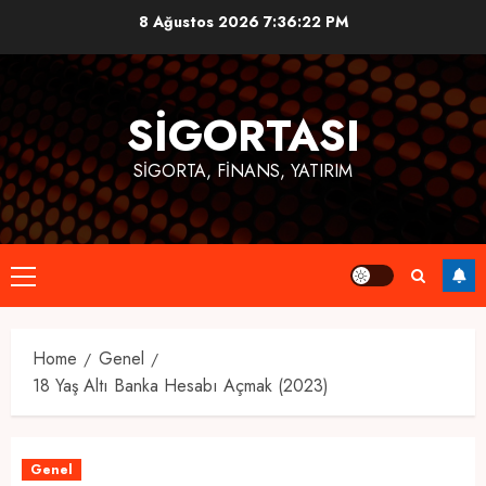
Skip
8 Ağustos 2026
7:36:22 PM
to
content
SIGORTASI
SIGORTA, FINANS, YATIRIM
Primary
Menu
Home
Genel
18 Yaş Altı Banka Hesabı Açmak (2023)
Genel