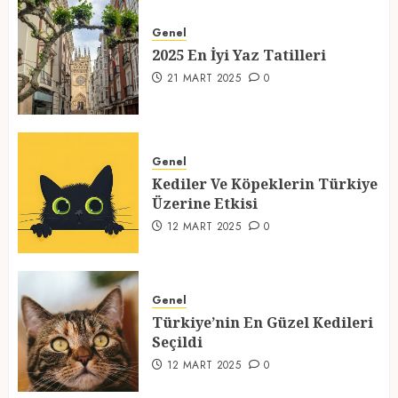
2025 En İyi Yaz Tatilleri
Genel
21 MART 2025
0
2025 En İyi Yaz Tatilleri
1
21 MART 2025
0
Kediler Ve Köpeklerin Türkiye
Üzerine Etkisi
Genel
Kediler Ve Köpeklerin Türkiye
12 MART 2025
0
Üzerine Etkisi
2
12 MART 2025
0
Türkiye’nin En Güzel Kedileri
Seçildi
Genel
Türkiye’nin En Güzel Kedileri
12 MART 2025
0
Seçildi
3
12 MART 2025
0