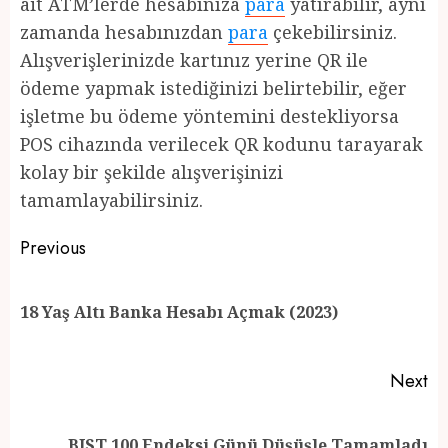
ait ATM’lerde hesabınıza
para
yatırabilir, aynı
zamanda hesabınızdan
para
çekebilirsiniz.
Alışverişlerinizde kartınız yerine QR ile
ödeme yapmak istediğinizi belirtebilir, eğer
işletme bu ödeme yöntemini destekliyorsa
POS cihazında verilecek QR kodunu tarayarak
kolay bir şekilde alışverişinizi
tamamlayabilirsiniz.
Post
Previous
navigation
Pr
18 Yaş Altı Banka Hesabı Açmak (2023)
po
Next
Next
BIST 100 Endeksi Günü Düşüşle Tamamladı