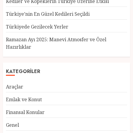
Kediler Ve Köpeklerin Türkiye Üzerine Etkisi
Türkiye’nin En Güzel Kedileri Seçildi
Türkiyede Gezilecek Yerler
Türkiye’nin En Güzel Kedileri
Seçildi
Ramazan Ayı 2025: Manevi Atmosfer ve Özel
12 MART 2025
0
Hazırlıklar
3
KATEGORILER
Türkiyede Gezilecek Yerler
Araçlar
1 MART 2025
0
4
Emlak ve Konut
Finansal Konular
Ramazan Ayı 2025: Manevi
Genel
Atmosfer ve Özel Hazırlıklar