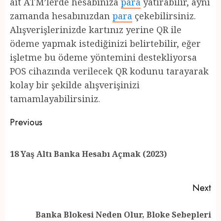
ait ATM’lerde hesabınıza
para
yatırabilir, aynı
zamanda hesabınızdan
para
çekebilirsiniz.
Alışverişlerinizde kartınız yerine QR ile
ödeme yapmak istediğinizi belirtebilir, eğer
işletme bu ödeme yöntemini destekliyorsa
POS cihazında verilecek QR kodunu tarayarak
kolay bir şekilde alışverişinizi
tamamlayabilirsiniz.
Post
Previous
navigation
Pr
18 Yaş Altı Banka Hesabı Açmak (2023)
po
Next
Banka Blokesi Neden Olur, Bloke Sebepleri
Next