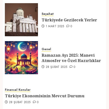
Türkiyede Gezilecek Yerler
Seyahat
1 MART 2025
0
Türkiyede Gezilecek Yerler
4
1 MART 2025
0
Ramazan Ayı 2025: Manevi
Atmosfer ve Özel Hazırlıklar
Genel
Ramazan Ayı 2025: Manevi
28 ŞUBAT 2025
0
Atmosfer ve Özel Hazırlıklar
5
28 ŞUBAT 2025
0
Finansal Konular
Türkiye Ekonomisinin Mevcut Durumu
28 ŞUBAT 2025
0