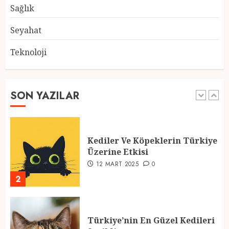
28 ŞUBAT 2025
0
Sağlık
5
Seyahat
Teknoloji
2025 En İyi Yaz Tatilleri
21 MART 2025
0
SON YAZILAR
1
Kediler Ve Köpeklerin Türkiye
Üzerine Etkisi
12 MART 2025
0
2
Türkiye’nin En Güzel Kedileri