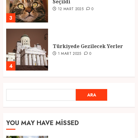
Seçildi
12 MART 2025
0
3
Türkiyede Gezilecek Yerler
1 MART 2025
0
4
Ramazan Ayı 2025: Manevi
ARA
ARA
Atmosfer ve Özel Hazırlıklar
28 ŞUBAT 2025
0
5
YOU MAY HAVE MISSED