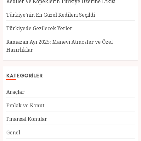
Kediler Ve Köpeklerin Türkiye Üzerine Etkisi
Türkiye’nin En Güzel Kedileri Seçildi
Türkiyede Gezilecek Yerler
Türkiye’nin En Güzel Kedileri
Seçildi
Ramazan Ayı 2025: Manevi Atmosfer ve Özel
12 MART 2025
0
Hazırlıklar
3
KATEGORILER
Türkiyede Gezilecek Yerler
Araçlar
1 MART 2025
0
4
Emlak ve Konut
Finansal Konular
Ramazan Ayı 2025: Manevi
Genel
Atmosfer ve Özel Hazırlıklar