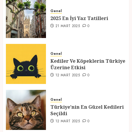
2025 En İyi Yaz Tatilleri
Genel
21 MART 2025
0
2025 En İyi Yaz Tatilleri
1
21 MART 2025
0
Kediler Ve Köpeklerin Türkiye
Üzerine Etkisi
Genel
Kediler Ve Köpeklerin Türkiye
12 MART 2025
0
Üzerine Etkisi
2
12 MART 2025
0
Türkiye’nin En Güzel Kedileri
Seçildi
Genel
Türkiye’nin En Güzel Kedileri
12 MART 2025
0
Seçildi
3
12 MART 2025
0