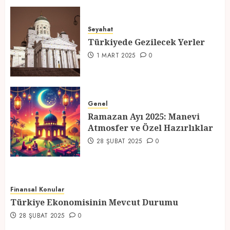
Türkiyede Gezilecek Yerler
Seyahat
1 MART 2025
0
Türkiyede Gezilecek Yerler
4
1 MART 2025
0
Ramazan Ayı 2025: Manevi
Atmosfer ve Özel Hazırlıklar
Genel
Ramazan Ayı 2025: Manevi
28 ŞUBAT 2025
0
Atmosfer ve Özel Hazırlıklar
5
28 ŞUBAT 2025
0
Finansal Konular
Türkiye Ekonomisinin Mevcut Durumu
28 ŞUBAT 2025
0