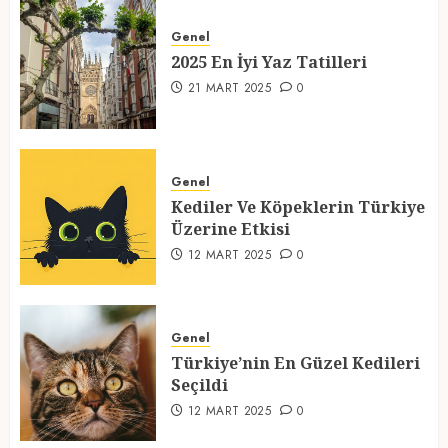
2025 En İyi Yaz Tatilleri
Genel
21 MART 2025
0
2025 En İyi Yaz Tatilleri
1
21 MART 2025
0
Kediler Ve Köpeklerin Türkiye
Üzerine Etkisi
Genel
Kediler Ve Köpeklerin Türkiye
12 MART 2025
0
Üzerine Etkisi
2
12 MART 2025
0
Türkiye’nin En Güzel Kedileri
Seçildi
Genel
Türkiye’nin En Güzel Kedileri
12 MART 2025
0
Seçildi
3
12 MART 2025
0