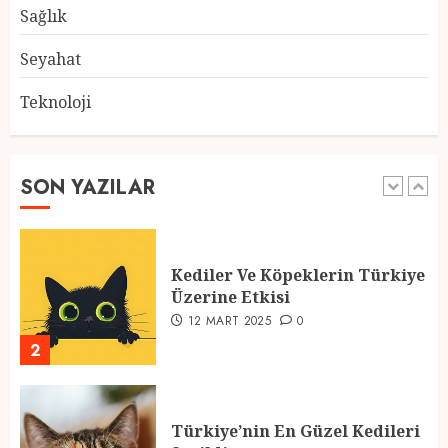
28 ŞUBAT 2025
0
Sağlık
5
Seyahat
Teknoloji
2025 En İyi Yaz Tatilleri
21 MART 2025
0
SON YAZILAR
1
Kediler Ve Köpeklerin Türkiye
Üzerine Etkisi
12 MART 2025
0
2
Türkiye’nin En Güzel Kedileri