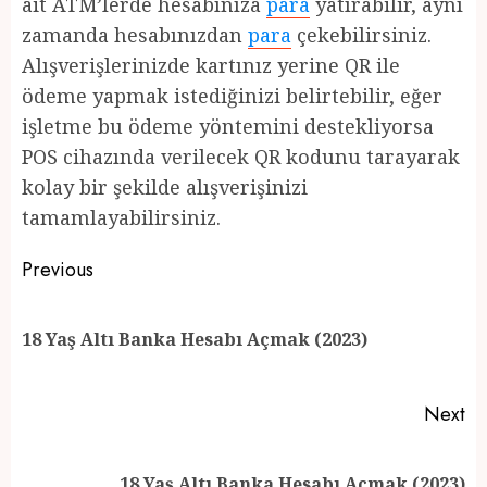
ait ATM’lerde hesabınıza
para
yatırabilir, aynı
zamanda hesabınızdan
para
çekebilirsiniz.
Alışverişlerinizde kartınız yerine QR ile
ödeme yapmak istediğinizi belirtebilir, eğer
işletme bu ödeme yöntemini destekliyorsa
POS cihazında verilecek QR kodunu tarayarak
kolay bir şekilde alışverişinizi
tamamlayabilirsiniz.
Post
Previous
navigation
Pr
18 Yaş Altı Banka Hesabı Açmak (2023)
po
Next
Next
18 Yaş Altı Banka Hesabı Açmak (2023)