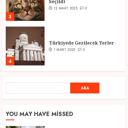
Seçildi
12 MART 2025
0
3
Türkiyede Gezilecek Yerler
1 MART 2025
0
4
Ramazan Ayı 2025: Manevi
ARA
ARA
Atmosfer ve Özel Hazırlıklar
28 ŞUBAT 2025
0
5
YOU MAY HAVE MISSED