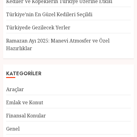
Kediler Ve Köpeklerin Türkiye Üzerine Etkisi
Türkiye’nin En Güzel Kedileri Seçildi
Türkiyede Gezilecek Yerler
Türkiye’nin En Güzel Kedileri
Seçildi
Ramazan Ayı 2025: Manevi Atmosfer ve Özel
12 MART 2025
0
Hazırlıklar
3
KATEGORILER
Türkiyede Gezilecek Yerler
Araçlar
1 MART 2025
0
4
Emlak ve Konut
Finansal Konular
Ramazan Ayı 2025: Manevi
Genel
Atmosfer ve Özel Hazırlıklar