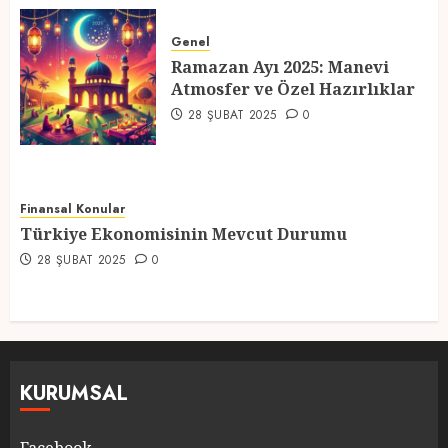
Ramazan Ayı 2025: Manevi
Atmosfer ve Özel Hazırlıklar
Genel
Ramazan Ayı 2025: Manevi
28 ŞUBAT 2025
0
Atmosfer ve Özel Hazırlıklar
5
28 ŞUBAT 2025
0
Finansal Konular
Türkiye Ekonomisinin Mevcut Durumu
28 ŞUBAT 2025
0
KURUMSAL