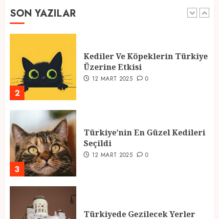
SON YAZILAR
1
Kediler Ve Köpeklerin Türkiye
Üzerine Etkisi
12 MART 2025
0
2
Türkiye’nin En Güzel Kedileri
Seçildi
12 MART 2025
0
3
Türkiyede Gezilecek Yerler