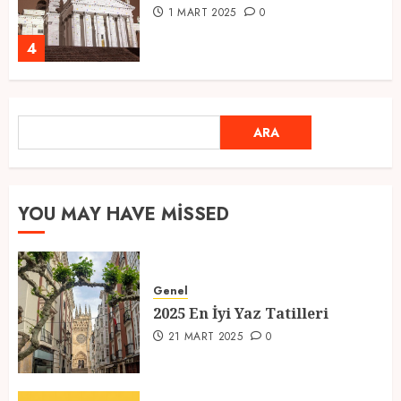
1 MART 2025
0
4
Ramazan Ayı 2025: Manevi
ARA
ARA
Atmosfer ve Özel Hazırlıklar
28 ŞUBAT 2025
0
5
YOU MAY HAVE MISSED
2025 En İyi Yaz Tatilleri
Genel
21 MART 2025
0
2025 En İyi Yaz Tatilleri
1
21 MART 2025
0
Kediler Ve Köpeklerin Türkiye