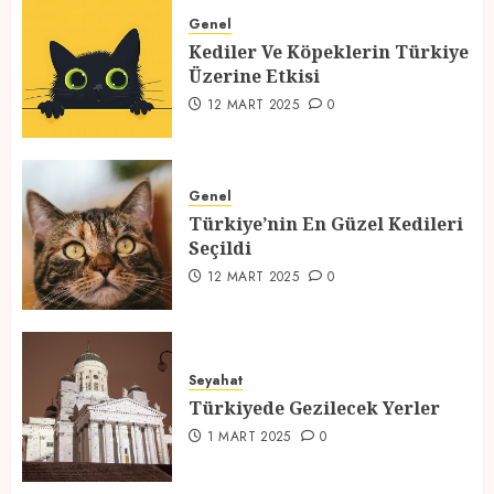
Üzerine Etkisi
Genel
Kediler Ve Köpeklerin Türkiye
12 MART 2025
0
Üzerine Etkisi
2
12 MART 2025
0
Türkiye’nin En Güzel Kedileri
Seçildi
Genel
Türkiye’nin En Güzel Kedileri
12 MART 2025
0
Seçildi
3
12 MART 2025
0
Türkiyede Gezilecek Yerler
Seyahat
1 MART 2025
0
Türkiyede Gezilecek Yerler
4
1 MART 2025
0