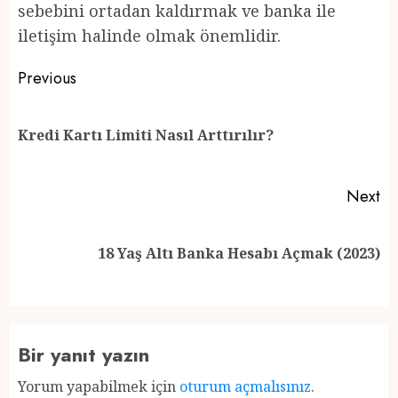
sebebini ortadan kaldırmak ve banka ile
iletişim halinde olmak önemlidir.
Post
Previous
navigation
Pr
Kredi Kartı Limiti Nasıl Arttırılır?
po
Next
Next
18 Yaş Altı Banka Hesabı Açmak (2023)
post:
Bir yanıt yazın
Yorum yapabilmek için
oturum açmalısınız
.