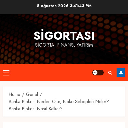
Skip
8 Ağustos 2026
3:41:43 PM
to
content
SIGORTASI
SIGORTA, FINANS, YATIRIM
Primary
Menu
Home
Genel
Banka Blokesi Neden Olur, Bloke Sebepleri Neler?
Banka Blokesi Nasıl Kalkar?