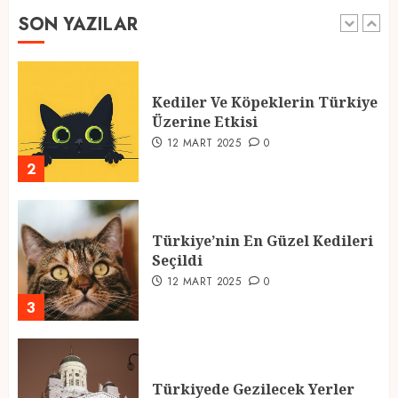
SON YAZILAR
1
Kediler Ve Köpeklerin Türkiye
Üzerine Etkisi
12 MART 2025
0
2
Türkiye’nin En Güzel Kedileri
Seçildi
12 MART 2025
0
3
Türkiyede Gezilecek Yerler