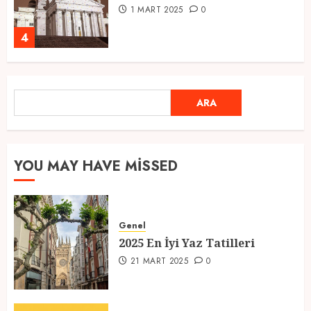
1 MART 2025
0
4
Ramazan Ayı 2025: Manevi
ARA
ARA
Atmosfer ve Özel Hazırlıklar
28 ŞUBAT 2025
0
5
YOU MAY HAVE MISSED
2025 En İyi Yaz Tatilleri
Genel
21 MART 2025
0
2025 En İyi Yaz Tatilleri
1
21 MART 2025
0
Kediler Ve Köpeklerin Türkiye