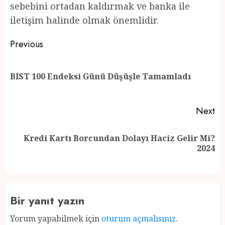
sebebini ortadan kaldırmak ve banka ile
iletişim halinde olmak önemlidir.
Post
Previous
navigation
Pr
BIST 100 Endeksi Günü Düşüşle Tamamladı
po
Next
Kredi Kartı Borcundan Dolayı Haciz Gelir Mi?
Next
2024
post:
Bir yanıt yazın
Yorum yapabilmek için
oturum açmalısınız
.