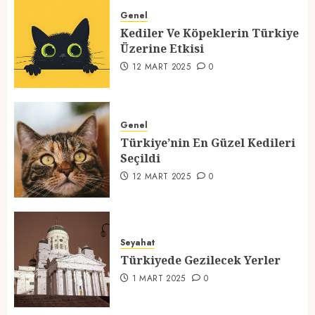
Üzerine Etkisi
Genel
Kediler Ve Köpeklerin Türkiye
12 MART 2025
0
Üzerine Etkisi
2
12 MART 2025
0
Türkiye’nin En Güzel Kedileri
Seçildi
Genel
Türkiye’nin En Güzel Kedileri
12 MART 2025
0
Seçildi
3
12 MART 2025
0
Türkiyede Gezilecek Yerler
Seyahat
1 MART 2025
0
Türkiyede Gezilecek Yerler
4
1 MART 2025
0