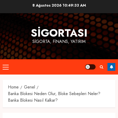
Skip
8 Ağustos 2026
10:49:34 AM
to
content
SIGORTASI
SIGORTA, FINANS, YATIRIM
Primary
Menu
Home
Genel
Banka Blokesi Neden Olur, Bloke Sebepleri Neler?
Banka Blokesi Nasıl Kalkar?