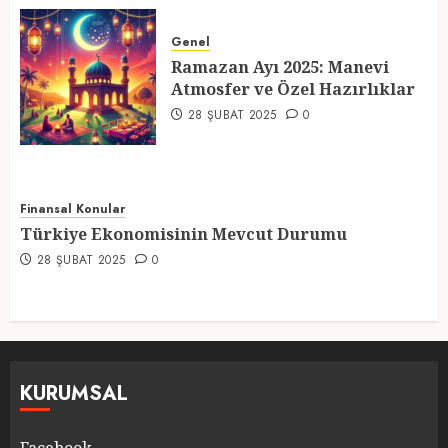
Ramazan Ayı 2025: Manevi
Atmosfer ve Özel Hazırlıklar
Genel
Ramazan Ayı 2025: Manevi
28 ŞUBAT 2025
0
Atmosfer ve Özel Hazırlıklar
5
28 ŞUBAT 2025
0
Finansal Konular
Türkiye Ekonomisinin Mevcut Durumu
28 ŞUBAT 2025
0
KURUMSAL