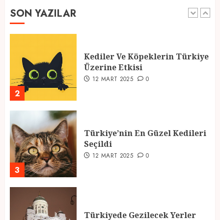
SON YAZILAR
1
Kediler Ve Köpeklerin Türkiye
Üzerine Etkisi
12 MART 2025
0
2
Türkiye’nin En Güzel Kedileri
Seçildi
12 MART 2025
0
3
Türkiyede Gezilecek Yerler