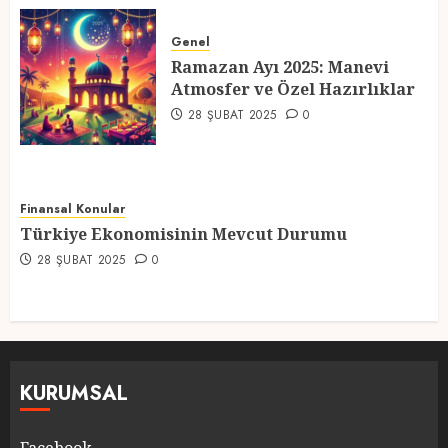
Ramazan Ayı 2025: Manevi
Atmosfer ve Özel Hazırlıklar
Genel
Ramazan Ayı 2025: Manevi
28 ŞUBAT 2025
0
Atmosfer ve Özel Hazırlıklar
5
28 ŞUBAT 2025
0
Finansal Konular
Türkiye Ekonomisinin Mevcut Durumu
28 ŞUBAT 2025
0
KURUMSAL