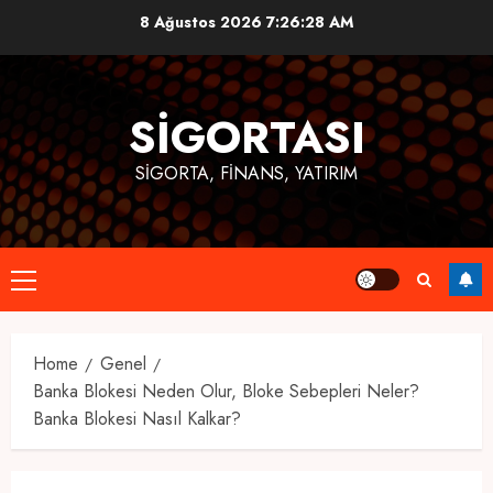
Skip
8 Ağustos 2026
7:26:28 AM
to
content
SIGORTASI
SIGORTA, FINANS, YATIRIM
Primary
Menu
Home
Genel
Banka Blokesi Neden Olur, Bloke Sebepleri Neler?
Banka Blokesi Nasıl Kalkar?