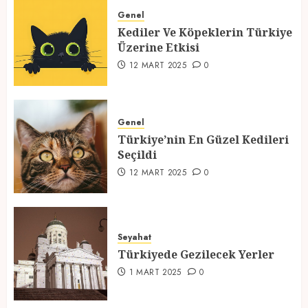
Üzerine Etkisi
Genel
Kediler Ve Köpeklerin Türkiye
12 MART 2025
0
Üzerine Etkisi
2
12 MART 2025
0
Türkiye’nin En Güzel Kedileri
Seçildi
Genel
Türkiye’nin En Güzel Kedileri
12 MART 2025
0
Seçildi
3
12 MART 2025
0
Türkiyede Gezilecek Yerler
Seyahat
1 MART 2025
0
Türkiyede Gezilecek Yerler
4
1 MART 2025
0