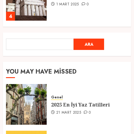
1 MART 2025
0
4
Ramazan Ayı 2025: Manevi
ARA
ARA
Atmosfer ve Özel Hazırlıklar
28 ŞUBAT 2025
0
5
YOU MAY HAVE MISSED
2025 En İyi Yaz Tatilleri
Genel
21 MART 2025
0
2025 En İyi Yaz Tatilleri
1
21 MART 2025
0
Kediler Ve Köpeklerin Türkiye