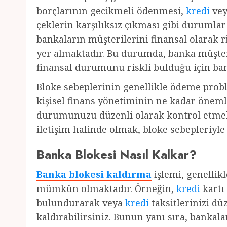
borçlarının gecikmeli ödenmesi,
kredi
ve
çeklerin karşılıksız çıkması gibi durumlar
bankaların müşterilerini finansal olarak r
yer almaktadır. Bu durumda, banka müşter
finansal durumunu riskli bulduğu için ban
Bloke sebeplerinin genellikle ödeme problem
kişisel finans yönetiminin ne kadar önem
durumunuzu düzenli olarak kontrol etmek
iletişim halinde olmak, bloke sebepleriyle k
Banka Blokesi Nasıl Kalkar?
Banka blokesi kaldırma
işlemi, genellik
mümkün olmaktadır. Örneğin,
kredi
kartı 
bulundurarak veya
kredi
taksitlerinizi dü
kaldırabilirsiniz. Bunun yanı sıra, bankala