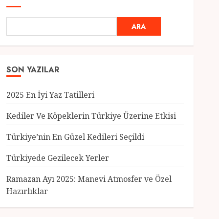
ARA
SON YAZILAR
2025 En İyi Yaz Tatilleri
Kediler Ve Köpeklerin Türkiye Üzerine Etkisi
Türkiye’nin En Güzel Kedileri Seçildi
Genel
Türkiyede Gezilecek Yerler
Türkiye’nin En Güzel
Kedileri Seçildi
Ramazan Ayı 2025: Manevi Atmosfer ve Özel
12 MART 2025
0
Hazırlıklar
3