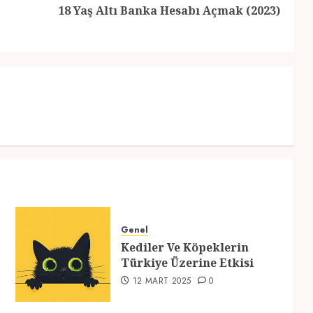
Previous
Next
18 Yaş Altı Banka Hesabı Açmak (2023)
post:
post:
Genel
Kediler Ve Köpeklerin
Türkiye Üzerine Etkisi
12 MART 2025
0