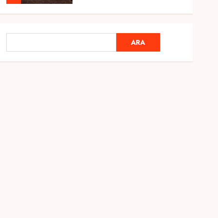
Genel
Ramazan Ayı 2025:
ARA
ARA
Manevi Atmosfer ve Özel
Hazırlıklar
28 ŞUBAT 2025
0
5
Genel
2025 En İyi Yaz Tatilleri
21 MART 2025
0
1
Genel
Kediler Ve Köpeklerin
Türkiye Üzerine Etkisi
12 MART 2025
0