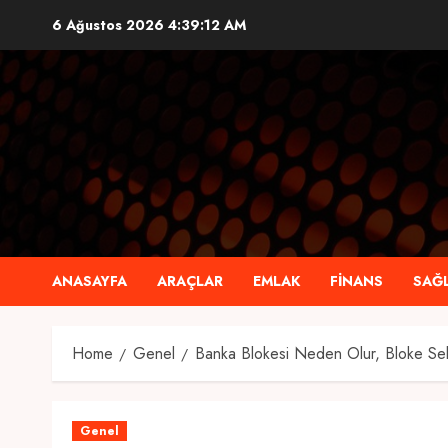
Skip
6 Ağustos 2026
4:39:13 AM
to
content
ANASAYFA
ARAÇLAR
EMLAK
FINANS
SAĞL
Home
Genel
Banka Blokesi Neden Olur, Bloke Seb
Genel