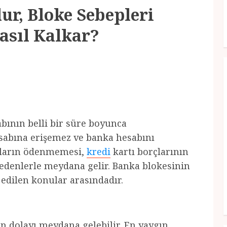
ur, Bloke Sebepleri
asıl Kalkar?
bının belli bir süre boyunca
abına erişemez ve banka hesabını
rçların ödenmemesi,
kredi
kartı borçlarının
nedenlerle meydana gelir. Banka blokesinin
 edilen konular arasındadır.
den dolayı meydana gelebilir. En yaygın