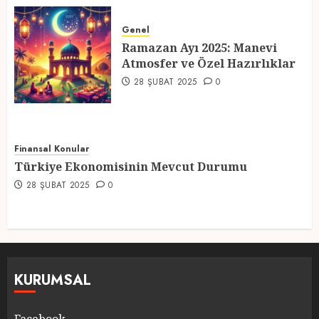
Ramazan Ayı 2025: Manevi
Atmosfer ve Özel Hazırlıklar
Genel
Ramazan Ayı 2025: Manevi
28 ŞUBAT 2025
0
Atmosfer ve Özel Hazırlıklar
5
28 ŞUBAT 2025
0
Finansal Konular
Türkiye Ekonomisinin Mevcut Durumu
28 ŞUBAT 2025
0
KURUMSAL