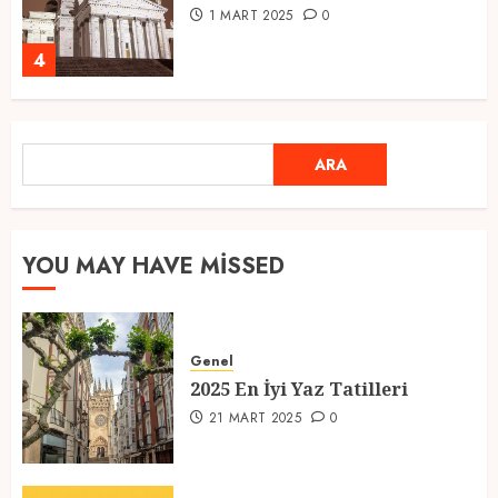
1 MART 2025
0
4
Ramazan Ayı 2025: Manevi
ARA
ARA
Atmosfer ve Özel Hazırlıklar
28 ŞUBAT 2025
0
5
YOU MAY HAVE MISSED
2025 En İyi Yaz Tatilleri
Genel
21 MART 2025
0
2025 En İyi Yaz Tatilleri
1
21 MART 2025
0
Kediler Ve Köpeklerin Türkiye