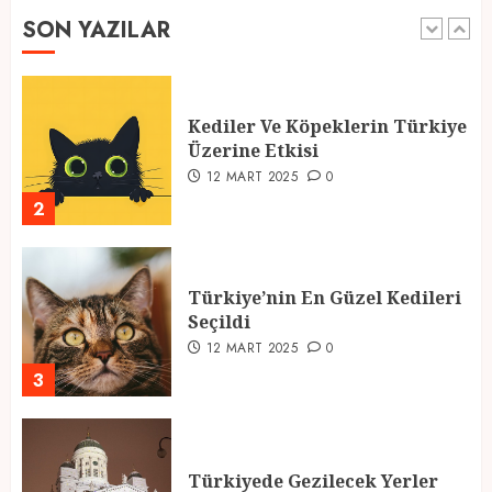
SON YAZILAR
1
Kediler Ve Köpeklerin Türkiye
Üzerine Etkisi
12 MART 2025
0
2
Türkiye’nin En Güzel Kedileri
Seçildi
12 MART 2025
0
3
Türkiyede Gezilecek Yerler