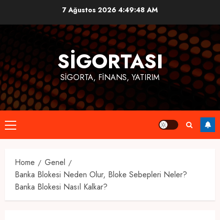
Skip
7 Ağustos 2026
4:49:49 AM
to
content
SIGORTASI
SIGORTA, FINANS, YATIRIM
Primary
Menu
Home
Genel
Banka Blokesi Neden Olur, Bloke Sebepleri Neler?
Banka Blokesi Nasıl Kalkar?