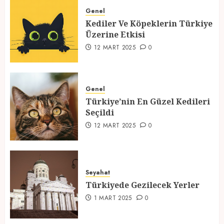
Üzerine Etkisi
Genel
Kediler Ve Köpeklerin Türkiye
12 MART 2025
0
Üzerine Etkisi
2
12 MART 2025
0
Türkiye’nin En Güzel Kedileri
Seçildi
Genel
Türkiye’nin En Güzel Kedileri
12 MART 2025
0
Seçildi
3
12 MART 2025
0
Türkiyede Gezilecek Yerler
Seyahat
1 MART 2025
0
Türkiyede Gezilecek Yerler
4
1 MART 2025
0