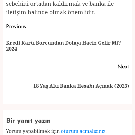
sebebini ortadan kaldırmak ve banka ile
iletişim halinde olmak önemlidir.
Post
Previous
navigation
Kredi Kartı Borcundan Dolayı Haciz Gelir Mi?
Pr
2024
po
Next
Next
18 Yaş Altı Banka Hesabı Açmak (2023)
post:
Bir yanıt yazın
Yorum yapabilmek için
oturum açmalısınız
.