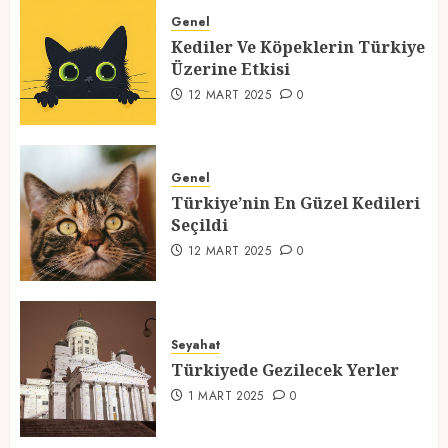
Üzerine Etkisi
Genel
Kediler Ve Köpeklerin Türkiye
12 MART 2025
0
Üzerine Etkisi
2
12 MART 2025
0
Türkiye’nin En Güzel Kedileri
Seçildi
Genel
Türkiye’nin En Güzel Kedileri
12 MART 2025
0
Seçildi
3
12 MART 2025
0
Türkiyede Gezilecek Yerler
Seyahat
1 MART 2025
0
Türkiyede Gezilecek Yerler
4
1 MART 2025
0