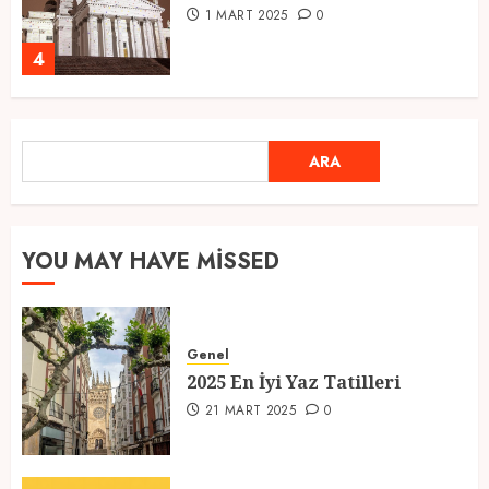
1 MART 2025
0
4
Ramazan Ayı 2025: Manevi
ARA
ARA
Atmosfer ve Özel Hazırlıklar
28 ŞUBAT 2025
0
5
YOU MAY HAVE MISSED
2025 En İyi Yaz Tatilleri
Genel
21 MART 2025
0
2025 En İyi Yaz Tatilleri
1
21 MART 2025
0
Kediler Ve Köpeklerin Türkiye