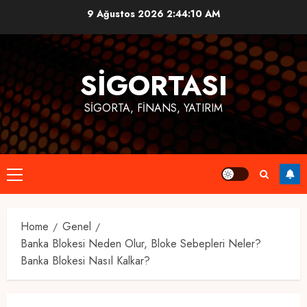
Skip
9 Ağustos 2026
2:44:11 AM
to
content
SIGORTASI
SIGORTA, FINANS, YATIRIM
Primary
Menu
Home
Genel
Banka Blokesi Neden Olur, Bloke Sebepleri Neler?
Banka Blokesi Nasıl Kalkar?