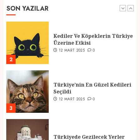
SON YAZILAR
1
Kediler Ve Köpeklerin Türkiye
Üzerine Etkisi
12 MART 2025
0
2
Türkiye’nin En Güzel Kedileri
Seçildi
12 MART 2025
0
3
Türkiyede Gezilecek Yerler