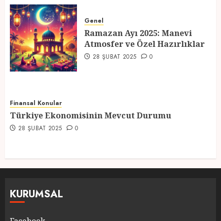
Ramazan Ayı 2025: Manevi
Atmosfer ve Özel Hazırlıklar
Genel
Ramazan Ayı 2025: Manevi
28 ŞUBAT 2025
0
Atmosfer ve Özel Hazırlıklar
5
28 ŞUBAT 2025
0
Finansal Konular
Türkiye Ekonomisinin Mevcut Durumu
28 ŞUBAT 2025
0
KURUMSAL