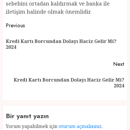
sebebini ortadan kaldırmak ve banka ile
iletişim halinde olmak önemlidir.
Post
Previous
navigation
Kredi Kartı Borcundan Dolayı Haciz Gelir Mi?
Pr
2024
po
Next
Kredi Kartı Borcundan Dolayı Haciz Gelir Mi?
Next
2024
post:
Bir yanıt yazın
Yorum yapabilmek için
oturum açmalısınız
.