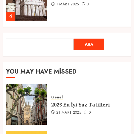
1 MART 2025
0
4
Ramazan Ayı 2025: Manevi
ARA
ARA
Atmosfer ve Özel Hazırlıklar
28 ŞUBAT 2025
0
5
YOU MAY HAVE MISSED
2025 En İyi Yaz Tatilleri
Genel
21 MART 2025
0
2025 En İyi Yaz Tatilleri
1
21 MART 2025
0
Kediler Ve Köpeklerin Türkiye