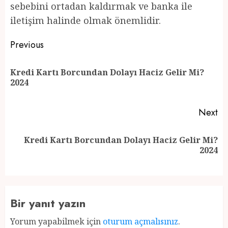
sebebini ortadan kaldırmak ve banka ile
iletişim halinde olmak önemlidir.
Post
Previous
navigation
Kredi Kartı Borcundan Dolayı Haciz Gelir Mi?
Pr
2024
po
Next
Kredi Kartı Borcundan Dolayı Haciz Gelir Mi?
Next
2024
post:
Bir yanıt yazın
Yorum yapabilmek için
oturum açmalısınız
.