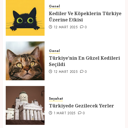
Üzerine Etkisi
Genel
Kediler Ve Köpeklerin Türkiye
12 MART 2025
0
Üzerine Etkisi
2
12 MART 2025
0
Türkiye’nin En Güzel Kedileri
Seçildi
Genel
Türkiye’nin En Güzel Kedileri
12 MART 2025
0
Seçildi
3
12 MART 2025
0
Türkiyede Gezilecek Yerler
Seyahat
1 MART 2025
0
Türkiyede Gezilecek Yerler
4
1 MART 2025
0