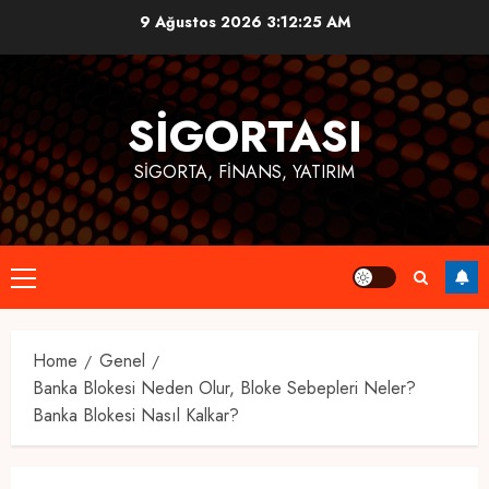
Skip
9 Ağustos 2026
3:12:26 AM
to
content
SIGORTASI
SIGORTA, FINANS, YATIRIM
Primary
Menu
Home
Genel
Banka Blokesi Neden Olur, Bloke Sebepleri Neler?
Banka Blokesi Nasıl Kalkar?