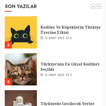
SON YAZILAR
1
Kediler Ve Köpeklerin Türkiye
Üzerine Etkisi
12 MART 2025
0
2
Türkiye’nin En Güzel Kedileri
Seçildi
12 MART 2025
0
3
Türkiyede Gezilecek Yerler