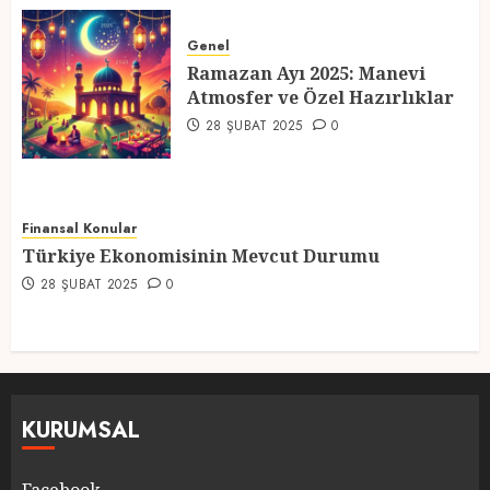
Ramazan Ayı 2025: Manevi
Atmosfer ve Özel Hazırlıklar
Genel
Ramazan Ayı 2025: Manevi
28 ŞUBAT 2025
0
Atmosfer ve Özel Hazırlıklar
5
28 ŞUBAT 2025
0
Finansal Konular
Türkiye Ekonomisinin Mevcut Durumu
28 ŞUBAT 2025
0
KURUMSAL