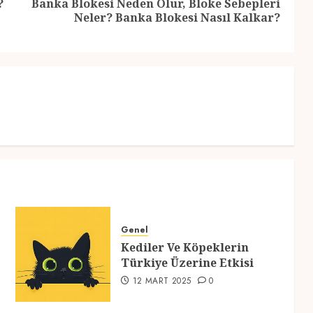
?
Banka Blokesi Neden Olur, Bloke Sebepleri
Previous
Next
Neler? Banka Blokesi Nasıl Kalkar?
post:
post:
Genel
Kediler Ve Köpeklerin
Türkiye Üzerine Etkisi
12 MART 2025
0