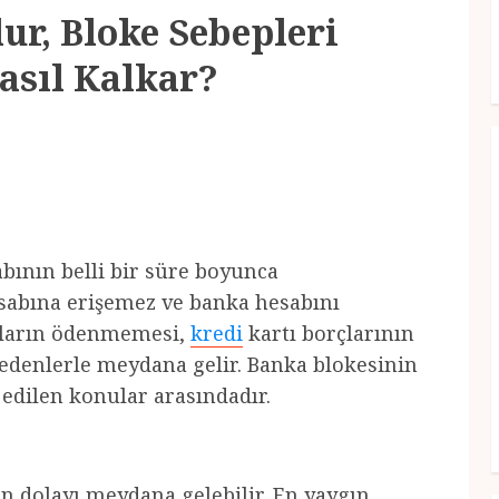
ur, Bloke Sebepleri
asıl Kalkar?
bının belli bir süre boyunca
abına erişemez ve banka hesabını
rçların ödenmemesi,
kredi
kartı borçlarının
nedenlerle meydana gelir. Banka blokesinin
 edilen konular arasındadır.
den dolayı meydana gelebilir. En yaygın