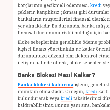
borçlarının gecikmeli ödenmesi,
kredi
ve
çeklerin karşılıksız çıkması gibi durumlar
bankaların müşterilerini finansal olarak r
yer almaktadır. Bu durumda, banka müşter
finansal durumunu riskli bulduğu için ban
Bloke sebeplerinin genellikle ödeme problem
kişisel finans yönetiminin ne kadar önem
durumunuzu düzenli olarak kontrol etmek
iletişim halinde olmak, bloke sebepleriyle k
Banka Blokesi Nasıl Kalkar?
Banka blokesi kaldırma
işlemi, genellik
mümkün olmaktadır. Örneğin,
kredi
kartı 
bulundurarak veya
kredi
taksitlerinizi dü
kaldırabilirsiniz. Bunun yanı sıra, bankala