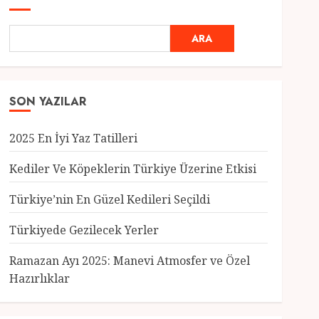
ARA
SON YAZILAR
2025 En İyi Yaz Tatilleri
Kediler Ve Köpeklerin Türkiye Üzerine Etkisi
Türkiye’nin En Güzel Kedileri Seçildi
Genel
Türkiyede Gezilecek Yerler
Türkiye’nin En Güzel
Kedileri Seçildi
Ramazan Ayı 2025: Manevi Atmosfer ve Özel
12 MART 2025
0
Hazırlıklar
3