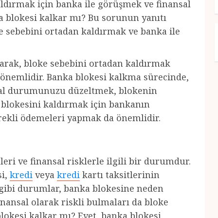
dırmak için banka ile görüşmek ve finansal
 blokesi kalkar mı? Bu sorunun yanıtı
oke sebebini ortadan kaldırmak ve banka ile
olarak, bloke sebebini ortadan kaldırmak
a önemlidir. Banka blokesi kalkma sürecinde,
nsal durumunuzu düzeltmek, blokenin
a blokesini kaldırmak için bankanın
erekli ödemeleri yapmak da önemlidir.
eri ve finansal risklerle ilgili bir durumdur.
si,
kredi
veya
kredi
kartı taksitlerinin
 gibi durumlar, banka blokesine neden
finansal olarak riskli bulmaları da bloke
lokesi kalkar mı? Evet, banka blokesi