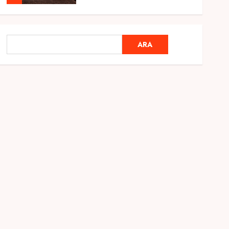
Genel
Ramazan Ayı 2025:
ARA
ARA
Manevi Atmosfer ve Özel
Hazırlıklar
28 ŞUBAT 2025
0
5
Genel
2025 En İyi Yaz Tatilleri
21 MART 2025
0
1
Genel
Kediler Ve Köpeklerin
Türkiye Üzerine Etkisi
12 MART 2025
0