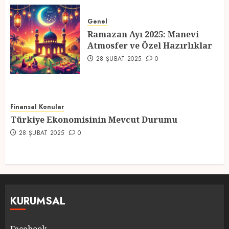
Ramazan Ayı 2025: Manevi
Atmosfer ve Özel Hazırlıklar
Genel
Ramazan Ayı 2025: Manevi
28 ŞUBAT 2025
0
Atmosfer ve Özel Hazırlıklar
5
28 ŞUBAT 2025
0
Finansal Konular
Türkiye Ekonomisinin Mevcut Durumu
28 ŞUBAT 2025
0
KURUMSAL