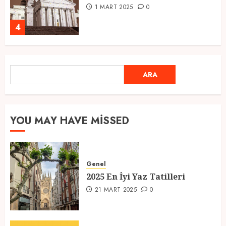
1 MART 2025
0
4
Ramazan Ayı 2025: Manevi
ARA
ARA
Atmosfer ve Özel Hazırlıklar
28 ŞUBAT 2025
0
5
YOU MAY HAVE MISSED
2025 En İyi Yaz Tatilleri
Genel
21 MART 2025
0
2025 En İyi Yaz Tatilleri
1
21 MART 2025
0
Kediler Ve Köpeklerin Türkiye