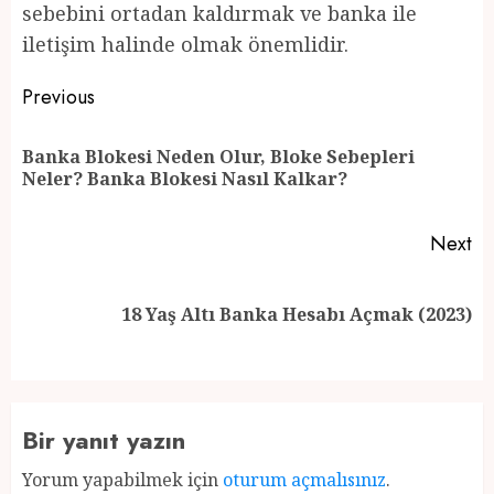
sebebini ortadan kaldırmak ve banka ile
iletişim halinde olmak önemlidir.
Post
Previous
navigation
Banka Blokesi Neden Olur, Bloke Sebepleri
Pr
Neler? Banka Blokesi Nasıl Kalkar?
po
Next
Next
18 Yaş Altı Banka Hesabı Açmak (2023)
post:
Bir yanıt yazın
Yorum yapabilmek için
oturum açmalısınız
.