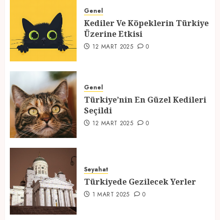
Üzerine Etkisi
Genel
Kediler Ve Köpeklerin Türkiye
12 MART 2025
0
Üzerine Etkisi
2
12 MART 2025
0
Türkiye’nin En Güzel Kedileri
Seçildi
Genel
Türkiye’nin En Güzel Kedileri
12 MART 2025
0
Seçildi
3
12 MART 2025
0
Türkiyede Gezilecek Yerler
Seyahat
1 MART 2025
0
Türkiyede Gezilecek Yerler
4
1 MART 2025
0