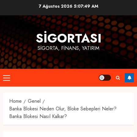
Skip
7 Ağustos 2026
5:07:49 AM
to
content
SIGORTASI
SIGORTA, FINANS, YATIRIM
Primary
Menu
Home
Genel
Banka Blokesi Neden Olur, Bloke Sebepleri Neler?
Banka Blokesi Nasıl Kalkar?