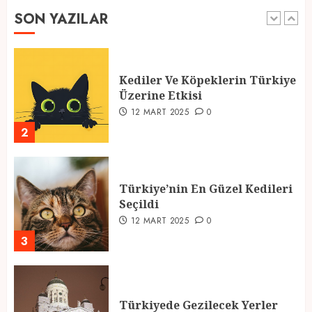
SON YAZILAR
1
Kediler Ve Köpeklerin Türkiye
Üzerine Etkisi
12 MART 2025
0
2
Türkiye’nin En Güzel Kedileri
Seçildi
12 MART 2025
0
3
Türkiyede Gezilecek Yerler