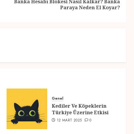
Banka Hesabı Blokesi Nasıl Kalkar? Banka
Previous
Next
Paraya Neden El Koyar?
post:
post:
Genel
Kediler Ve Köpeklerin
Türkiye Üzerine Etkisi
12 MART 2025
0