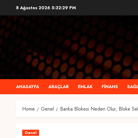
Skip
8 Ağustos 2026
5:32:30 PM
to
content
ANASAYFA
ARAÇLAR
EMLAK
FINANS
SAĞL
Home
Genel
Banka Blokesi Neden Olur, Bloke Seb
Genel