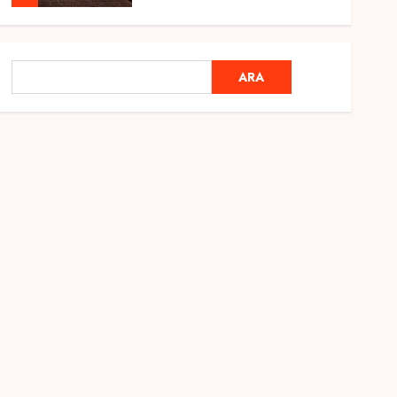
Genel
Ramazan Ayı 2025:
ARA
ARA
Manevi Atmosfer ve Özel
Hazırlıklar
28 ŞUBAT 2025
0
5
Genel
2025 En İyi Yaz Tatilleri
21 MART 2025
0
1
Genel
Kediler Ve Köpeklerin
Türkiye Üzerine Etkisi
12 MART 2025
0