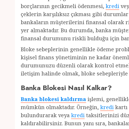
borçlarının gecikmeli ödenmesi,
kredi
ve
çeklerin karşılıksız çıkması gibi durumlar
bankaların müşterilerini finansal olarak r
yer almaktadır. Bu durumda, banka müşter
finansal durumunu riskli bulduğu için ban
Bloke sebeplerinin genellikle ödeme problem
kişisel finans yönetiminin ne kadar önem
durumunuzu düzenli olarak kontrol etmek
iletişim halinde olmak, bloke sebepleriyle k
Banka Blokesi Nasıl Kalkar?
Banka blokesi kaldırma
işlemi, genellik
mümkün olmaktadır. Örneğin,
kredi
kartı 
bulundurarak veya
kredi
taksitlerinizi dü
kaldırabilirsiniz. Bunun yanı sıra, bankala