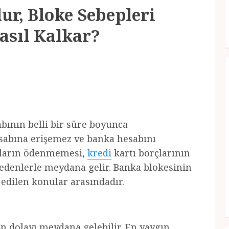
ur, Bloke Sebepleri
asıl Kalkar?
bının belli bir süre boyunca
abına erişemez ve banka hesabını
rçların ödenmemesi,
kredi
kartı borçlarının
nedenlerle meydana gelir. Banka blokesinin
 edilen konular arasındadır.
den dolayı meydana gelebilir. En yaygın