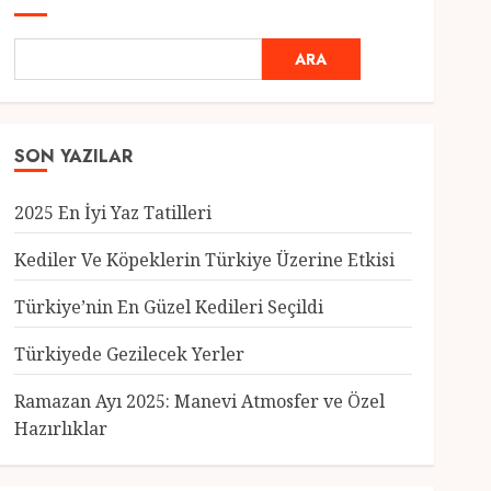
ARA
SON YAZILAR
2025 En İyi Yaz Tatilleri
Kediler Ve Köpeklerin Türkiye Üzerine Etkisi
Türkiye’nin En Güzel Kedileri Seçildi
Genel
Türkiyede Gezilecek Yerler
Türkiye’nin En Güzel
Kedileri Seçildi
Ramazan Ayı 2025: Manevi Atmosfer ve Özel
12 MART 2025
0
Hazırlıklar
3