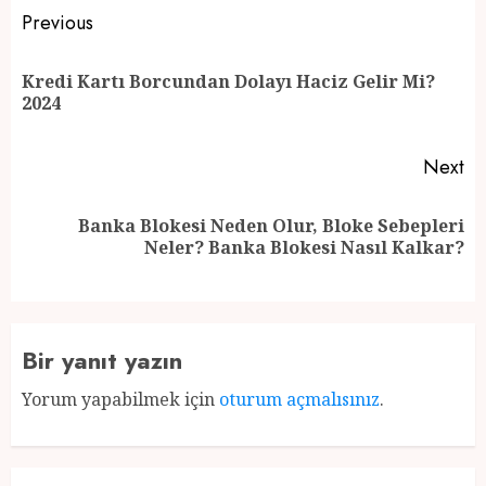
Post
Previous
navigation
Kredi Kartı Borcundan Dolayı Haciz Gelir Mi?
Pr
2024
po
Next
Banka Blokesi Neden Olur, Bloke Sebepleri
Next
Neler? Banka Blokesi Nasıl Kalkar?
post:
Bir yanıt yazın
Yorum yapabilmek için
oturum açmalısınız
.