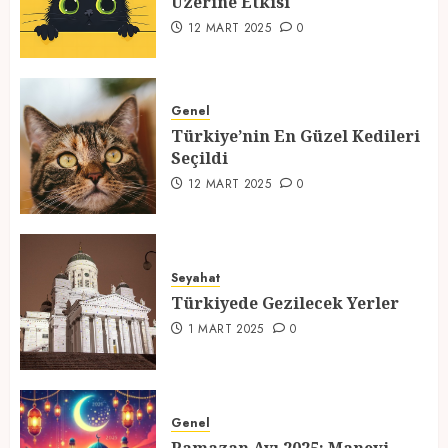
Üzerine Etkisi
2
12 MART 2025
0
Türkiye’nin En Güzel Kedileri
Seçildi
Genel
Türkiye’nin En Güzel Kedileri
12 MART 2025
0
Seçildi
3
12 MART 2025
0
Türkiyede Gezilecek Yerler
Seyahat
1 MART 2025
0
Türkiyede Gezilecek Yerler
4
1 MART 2025
0
Ramazan Ayı 2025: Manevi
Atmosfer ve Özel Hazırlıklar
Genel
28 ŞUBAT 2025
0