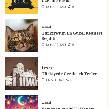
Üzerine Etkisi
2
12 MART 2025
0
Türkiye’nin En Güzel Kedileri
Seçildi
Genel
Türkiye’nin En Güzel Kedileri
12 MART 2025
0
Seçildi
3
12 MART 2025
0
Türkiyede Gezilecek Yerler
Seyahat
1 MART 2025
0
Türkiyede Gezilecek Yerler
4
1 MART 2025
0
Ramazan Ayı 2025: Manevi
Atmosfer ve Özel Hazırlıklar
Genel
28 ŞUBAT 2025
0