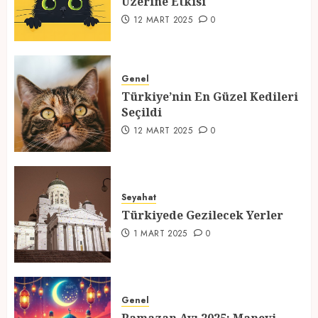
Üzerine Etkisi
2
12 MART 2025
0
Türkiye’nin En Güzel Kedileri
Seçildi
Genel
Türkiye’nin En Güzel Kedileri
12 MART 2025
0
Seçildi
3
12 MART 2025
0
Türkiyede Gezilecek Yerler
Seyahat
1 MART 2025
0
Türkiyede Gezilecek Yerler
4
1 MART 2025
0
Ramazan Ayı 2025: Manevi
Atmosfer ve Özel Hazırlıklar
Genel
28 ŞUBAT 2025
0