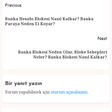
Post
Previous
navigation
Banka Hesabı Blokesi Nasıl Kalkar? Banka
Pr
Paraya Neden El Koyar?
po
Next
Banka Blokesi Neden Olur, Bloke Sebepleri
Next
Neler? Banka Blokesi Nasıl Kalkar?
post:
Bir yanıt yazın
Yorum yapabilmek için
oturum açmalısınız
.