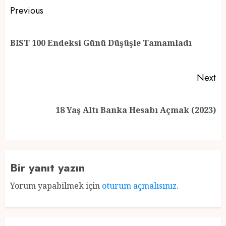
Post
Previous
navigation
Pr
BIST 100 Endeksi Günü Düşüşle Tamamladı
po
Next
Next
18 Yaş Altı Banka Hesabı Açmak (2023)
post:
Bir yanıt yazın
Yorum yapabilmek için
oturum açmalısınız
.