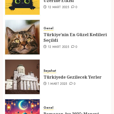
Üzerine Etkisi
2
12 MART 2025
0
Türkiye’nin En Güzel Kedileri
Seçildi
Genel
Türkiye’nin En Güzel Kedileri
12 MART 2025
0
Seçildi
3
12 MART 2025
0
Türkiyede Gezilecek Yerler
Seyahat
1 MART 2025
0
Türkiyede Gezilecek Yerler
4
1 MART 2025
0
Ramazan Ayı 2025: Manevi
Atmosfer ve Özel Hazırlıklar
Genel
28 ŞUBAT 2025
0