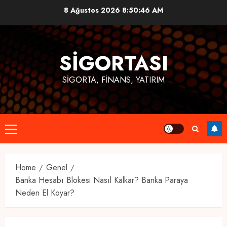
Skip
8 Ağustos 2026
8:50:47 AM
to
content
SIGORTASI
SIGORTA, FINANS, YATIRIM
Primary
Menu
Home
Genel
Banka Hesabı Blokesi Nasıl Kalkar? Banka Paraya
Neden El Koyar?