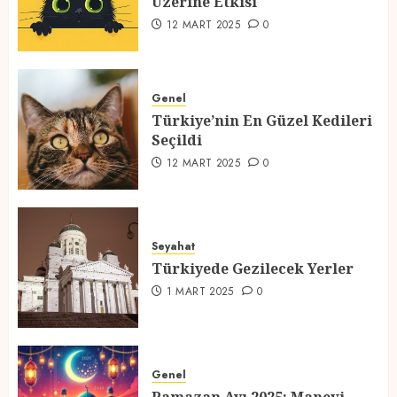
Üzerine Etkisi
2
12 MART 2025
0
Türkiye’nin En Güzel Kedileri
Seçildi
Genel
Türkiye’nin En Güzel Kedileri
12 MART 2025
0
Seçildi
3
12 MART 2025
0
Türkiyede Gezilecek Yerler
Seyahat
1 MART 2025
0
Türkiyede Gezilecek Yerler
4
1 MART 2025
0
Ramazan Ayı 2025: Manevi
Atmosfer ve Özel Hazırlıklar
Genel
28 ŞUBAT 2025
0