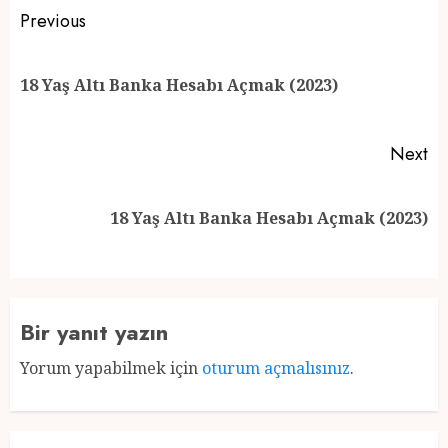
Post
Previous
navigation
Pr
18 Yaş Altı Banka Hesabı Açmak (2023)
po
Next
Next
18 Yaş Altı Banka Hesabı Açmak (2023)
post:
Bir yanıt yazın
Yorum yapabilmek için
oturum açmalısınız
.