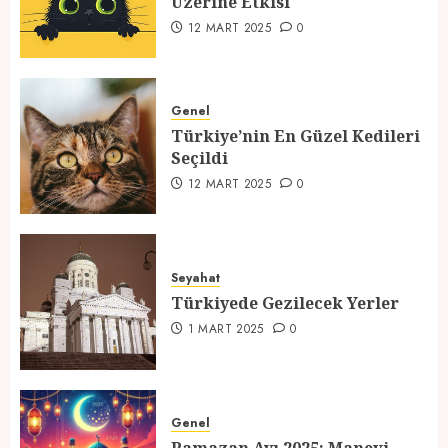
Üzerine Etkisi
2
12 MART 2025
0
Türkiye’nin En Güzel Kedileri
Seçildi
Genel
Türkiye’nin En Güzel Kedileri
12 MART 2025
0
Seçildi
3
12 MART 2025
0
Türkiyede Gezilecek Yerler
Seyahat
1 MART 2025
0
Türkiyede Gezilecek Yerler
4
1 MART 2025
0
Ramazan Ayı 2025: Manevi
Atmosfer ve Özel Hazırlıklar
Genel
28 ŞUBAT 2025
0