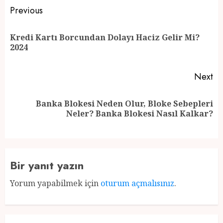
Post
Previous
navigation
Kredi Kartı Borcundan Dolayı Haciz Gelir Mi?
Pr
2024
po
Next
Banka Blokesi Neden Olur, Bloke Sebepleri
Next
Neler? Banka Blokesi Nasıl Kalkar?
post:
Bir yanıt yazın
Yorum yapabilmek için
oturum açmalısınız
.