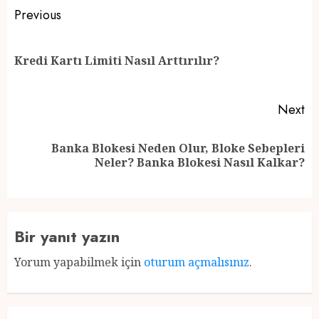
Post
Previous
navigation
Pr
Kredi Kartı Limiti Nasıl Arttırılır?
po
Next
Banka Blokesi Neden Olur, Bloke Sebepleri
Next
Neler? Banka Blokesi Nasıl Kalkar?
post:
Bir yanıt yazın
Yorum yapabilmek için
oturum açmalısınız
.