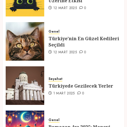
Üzerine Etkisi
2
12 MART 2025
0
Türkiye’nin En Güzel Kedileri
Seçildi
Genel
Türkiye’nin En Güzel Kedileri
12 MART 2025
0
Seçildi
3
12 MART 2025
0
Türkiyede Gezilecek Yerler
Seyahat
1 MART 2025
0
Türkiyede Gezilecek Yerler
4
1 MART 2025
0
Ramazan Ayı 2025: Manevi
Atmosfer ve Özel Hazırlıklar
Genel
28 ŞUBAT 2025
0