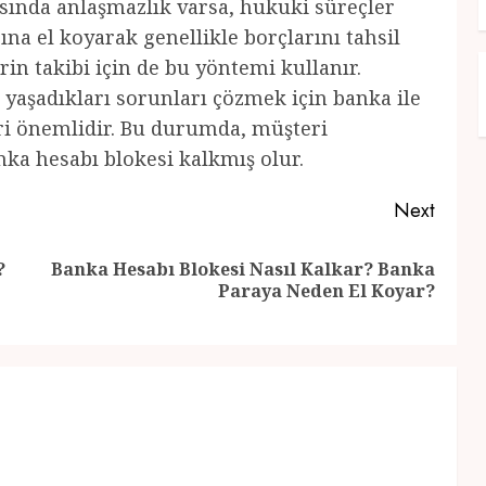
sında anlaşmazlık varsa, hukuki süreçler
ına el koyarak genellikle borçlarını tahsil
rin takibi için de bu yöntemi kullanır.
i yaşadıkları sorunları çözmek için banka ile
ri önemlidir. Bu durumda, müşteri
nka hesabı blokesi kalkmış olur.
Next
?
Banka Hesabı Blokesi Nasıl Kalkar? Banka
Previous
Next
Paraya Neden El Koyar?
post:
post: