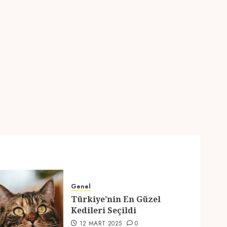
2
Genel
Türkiye’nin En Güzel
Kedileri Seçildi
12 MART 2025
0
3
Seyahat
Türkiyede Gezilecek
Yerler
1 MART 2025
0
4
Genel
Genel
Türkiye’nin En Güzel
Ramazan Ayı 2025:
Kedileri Seçildi
Manevi Atmosfer ve Özel
12 MART 2025
0