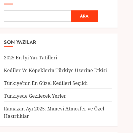
ARA
SON YAZILAR
2025 En İyi Yaz Tatilleri
Kediler Ve Köpeklerin Türkiye Üzerine Etkisi
Türkiye’nin En Güzel Kedileri Seçildi
Genel
Türkiyede Gezilecek Yerler
Türkiye’nin En Güzel
Kedileri Seçildi
Ramazan Ayı 2025: Manevi Atmosfer ve Özel
12 MART 2025
0
Hazırlıklar
3