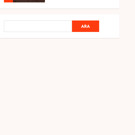
Genel
Ramazan Ayı 2025:
ARA
ARA
Manevi Atmosfer ve Özel
Hazırlıklar
28 ŞUBAT 2025
0
5
Genel
2025 En İyi Yaz Tatilleri
21 MART 2025
0
1
Genel
Kediler Ve Köpeklerin
Türkiye Üzerine Etkisi
12 MART 2025
0