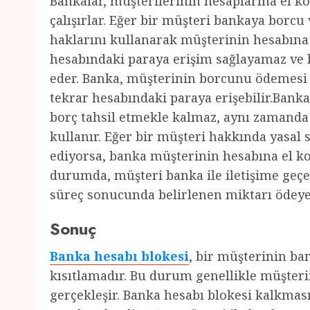
Bankalar, müşterilerinin hesaplarına el ko
çalışırlar. Eğer bir müşteri bankaya borc
haklarını kullanarak müşterinin hesabına
hesabındaki paraya erişim sağlayamaz v
eder. Banka, müşterinin borcunu ödemesi h
tekrar hesabındaki paraya erişebilir.Bank
borç tahsil etmekle kalmaz, aynı zamanda 
kullanır. Eğer bir müşteri hakkında yasal
ediyorsa, banka müşterinin hesabına el ko
durumda, müşteri banka ile iletişime geç
süreç sonucunda belirlenen miktarı ödeyer
Sonuç
Banka hesabı blokesi
, bir müşterinin ba
kısıtlamadır. Bu durum genellikle müşter
gerçekleşir. Banka hesabı blokesi kalkma