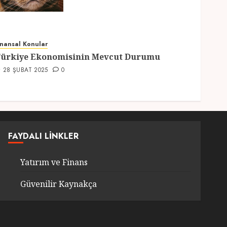
Hazırlıklar
28 ŞUBAT 2025
0
5
inansal Konular
ürkiye Ekonomisinin Mevcut Durumu
28 ŞUBAT 2025
0
FAYDALI LINKLER
Yatırım ve Finans
Güvenilir Kaynakça