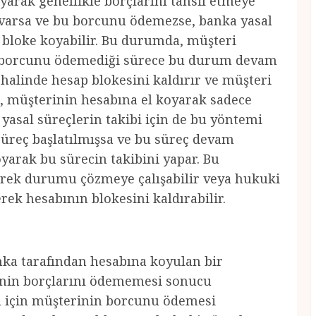
yarak genellikle borçlarını tahsil etmeye
u varsa ve bu borcunu ödemezse, banka yasal
 bloke koyabilir. Bu durumda, müşteri
e borcunu ödemediği sürece bu durum devam
alinde hesap blokesini kaldırır ve müşteri
a, müşterinin hesabına el koyarak sadece
yasal süreçlerin takibi için de bu yöntemi
 süreç başlatılmışsa ve bu süreç devam
yarak bu sürecin takibini yapar. Bu
erek durumu çözmeye çalışabilir veya hukuki
ek hesabının blokesini kaldırabilir.
nka tarafından hesabına koyulan bir
inin borçlarını ödememesi sonucu
sı için müşterinin borcunu ödemesi