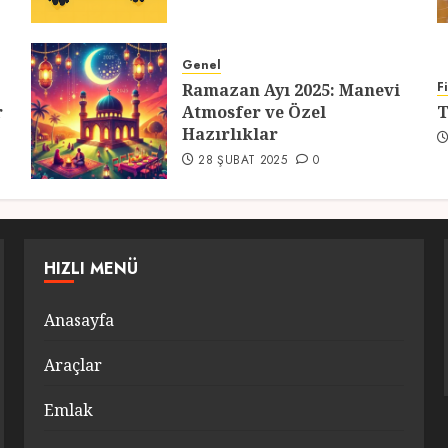
Genel
F
Ramazan Ayı 2025: Manevi
r
Atmosfer ve Özel
T
Hazırlıklar
28 ŞUBAT 2025
0
HIZLI MENÜ
Anasayfa
Araçlar
Emlak