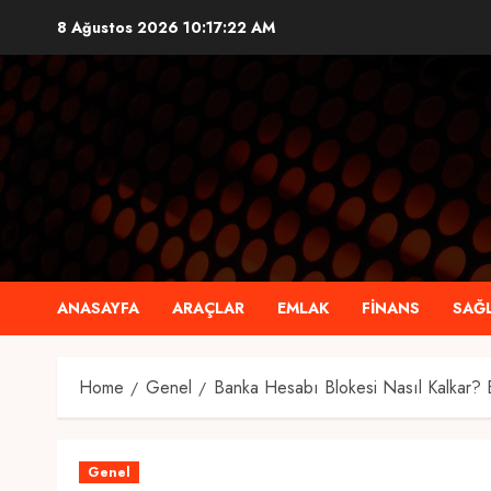
Skip
8 Ağustos 2026
10:17:23 AM
to
content
ANASAYFA
ARAÇLAR
EMLAK
FINANS
SAĞL
Home
Genel
Banka Hesabı Blokesi Nasıl Kalkar?
Genel