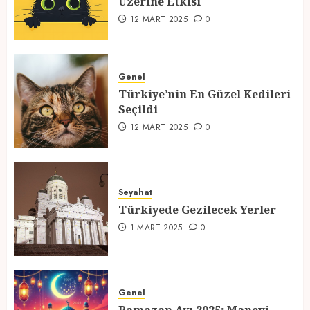
Üzerine Etkisi
2
12 MART 2025
0
Türkiye’nin En Güzel Kedileri
Seçildi
Genel
Türkiye’nin En Güzel Kedileri
12 MART 2025
0
Seçildi
3
12 MART 2025
0
Türkiyede Gezilecek Yerler
Seyahat
1 MART 2025
0
Türkiyede Gezilecek Yerler
4
1 MART 2025
0
Ramazan Ayı 2025: Manevi
Atmosfer ve Özel Hazırlıklar
Genel
28 ŞUBAT 2025
0