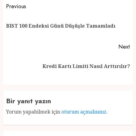
Post
Previous
navigation
Pr
BIST 100 Endeksi Günü Düşüşle Tamamladı
po
Next
Next
Kredi Kartı Limiti Nasıl Arttırılır?
post:
Bir yanıt yazın
Yorum yapabilmek için
oturum açmalısınız
.