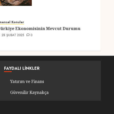
Hazırlıklar
28 ŞUBAT 2025
0
5
inansal Konular
ürkiye Ekonomisinin Mevcut Durumu
28 ŞUBAT 2025
0
FAYDALI LINKLER
Yatırım ve Finans
Güvenilir Kaynakça