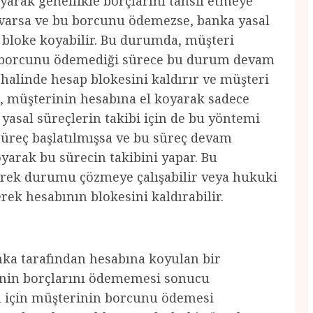
yarak genellikle borçlarını tahsil etmeye
u varsa ve bu borcunu ödemezse, banka yasal
 bloke koyabilir. Bu durumda, müşteri
e borcunu ödemediği sürece bu durum devam
alinde hesap blokesini kaldırır ve müşteri
a, müşterinin hesabına el koyarak sadece
yasal süreçlerin takibi için de bu yöntemi
 süreç başlatılmışsa ve bu süreç devam
yarak bu sürecin takibini yapar. Bu
erek durumu çözmeye çalışabilir veya hukuki
ek hesabının blokesini kaldırabilir.
nka tarafından hesabına koyulan bir
inin borçlarını ödememesi sonucu
sı için müşterinin borcunu ödemesi