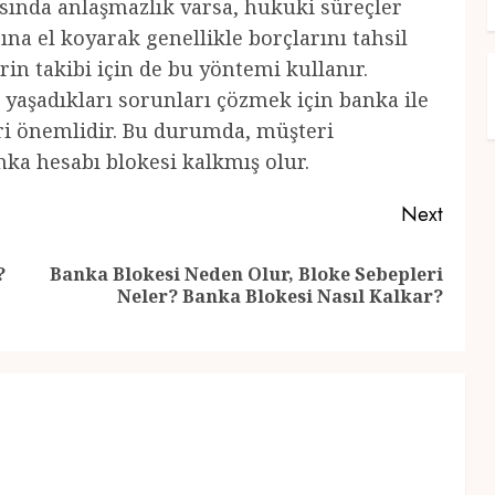
sında anlaşmazlık varsa, hukuki süreçler
ına el koyarak genellikle borçlarını tahsil
rin takibi için de bu yöntemi kullanır.
i yaşadıkları sorunları çözmek için banka ile
ri önemlidir. Bu durumda, müşteri
nka hesabı blokesi kalkmış olur.
Next
?
Banka Blokesi Neden Olur, Bloke Sebepleri
Previous
Next
Neler? Banka Blokesi Nasıl Kalkar?
post:
post: