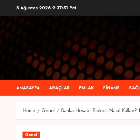
Skip
8 Ağustos 2026
9:37:52 PM
to
content
ANASAYFA
ARAÇLAR
EMLAK
FINANS
SAĞL
Home
Genel
Banka Hesabı Blokesi Nasıl Kalkar?
Genel