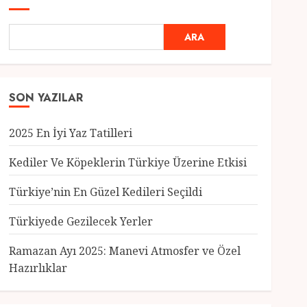
ARA
SON YAZILAR
2025 En İyi Yaz Tatilleri
Kediler Ve Köpeklerin Türkiye Üzerine Etkisi
Türkiye’nin En Güzel Kedileri Seçildi
Genel
Türkiyede Gezilecek Yerler
Türkiye’nin En Güzel
Kedileri Seçildi
Ramazan Ayı 2025: Manevi Atmosfer ve Özel
12 MART 2025
0
Hazırlıklar
3