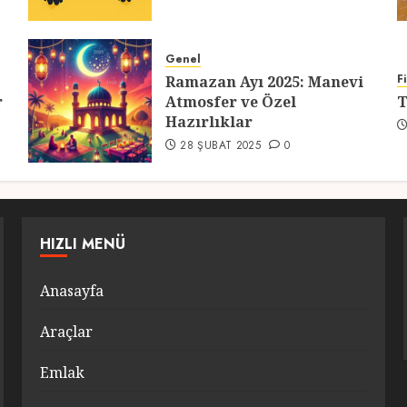
Genel
F
Ramazan Ayı 2025: Manevi
r
Atmosfer ve Özel
T
Hazırlıklar
28 ŞUBAT 2025
0
HIZLI MENÜ
Anasayfa
Araçlar
Emlak