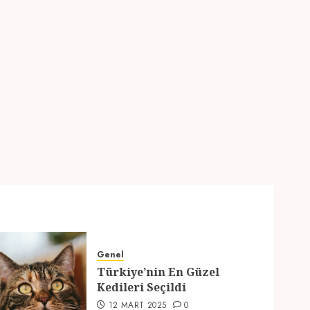
2
Genel
Türkiye’nin En Güzel
Kedileri Seçildi
12 MART 2025
0
3
Seyahat
Türkiyede Gezilecek
Yerler
1 MART 2025
0
4
Genel
Genel
Türkiye’nin En Güzel
Ramazan Ayı 2025:
Kedileri Seçildi
Manevi Atmosfer ve Özel
12 MART 2025
0