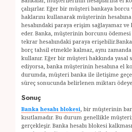
Bankalar, müşterilerinin hesaplarına el ko
çalışırlar. Eğer bir müşteri bankaya borc
haklarını kullanarak müşterinin hesabına
hesabındaki paraya erişim sağlayamaz v
eder. Banka, müşterinin borcunu ödemesi h
tekrar hesabındaki paraya erişebilir.Bank
borç tahsil etmekle kalmaz, aynı zamanda 
kullanır. Eğer bir müşteri hakkında yasal
ediyorsa, banka müşterinin hesabına el ko
durumda, müşteri banka ile iletişime geç
süreç sonucunda belirlenen miktarı ödeyer
Sonuç
Banka hesabı blokesi
, bir müşterinin ba
kısıtlamadır. Bu durum genellikle müşter
gerçekleşir. Banka hesabı blokesi kalkma