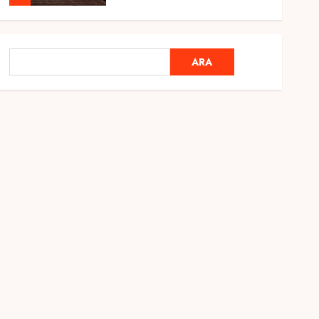
Genel
Ramazan Ayı 2025:
ARA
ARA
Manevi Atmosfer ve Özel
Hazırlıklar
28 ŞUBAT 2025
0
5
Genel
2025 En İyi Yaz Tatilleri
21 MART 2025
0
1
Genel
Kediler Ve Köpeklerin
Türkiye Üzerine Etkisi
12 MART 2025
0