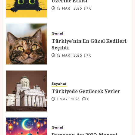
Üzerine Etkisi
2
12 MART 2025
0
Türkiye’nin En Güzel Kedileri
Seçildi
Genel
Türkiye’nin En Güzel Kedileri
12 MART 2025
0
Seçildi
3
12 MART 2025
0
Türkiyede Gezilecek Yerler
Seyahat
1 MART 2025
0
Türkiyede Gezilecek Yerler
4
1 MART 2025
0
Ramazan Ayı 2025: Manevi
Atmosfer ve Özel Hazırlıklar
Genel
28 ŞUBAT 2025
0