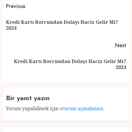
Post
Previous
navigation
Kredi Kartı Borcundan Dolayı Haciz Gelir Mi?
Pr
2024
po
Next
Kredi Kartı Borcundan Dolayı Haciz Gelir Mi?
Next
2024
post:
Bir yanıt yazın
Yorum yapabilmek için
oturum açmalısınız
.