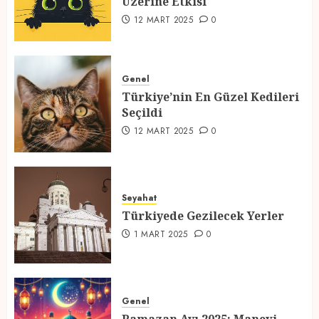
Üzerine Etkisi
2
12 MART 2025
0
Türkiye’nin En Güzel Kedileri
Seçildi
Genel
Türkiye’nin En Güzel Kedileri
12 MART 2025
0
Seçildi
3
12 MART 2025
0
Türkiyede Gezilecek Yerler
Seyahat
1 MART 2025
0
Türkiyede Gezilecek Yerler
4
1 MART 2025
0
Ramazan Ayı 2025: Manevi
Atmosfer ve Özel Hazırlıklar
Genel
28 ŞUBAT 2025
0