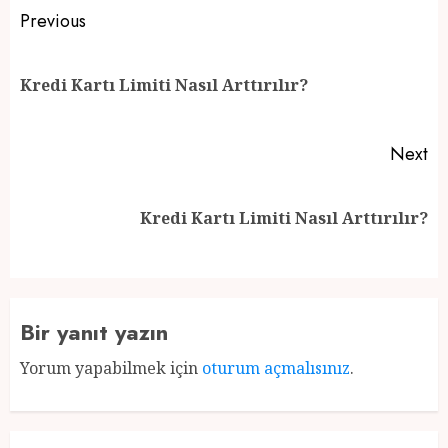
Post
Previous
navigation
Pr
Kredi Kartı Limiti Nasıl Arttırılır?
po
Next
Next
Kredi Kartı Limiti Nasıl Arttırılır?
post:
Bir yanıt yazın
Yorum yapabilmek için
oturum açmalısınız
.