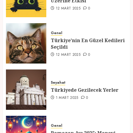
Üzerine Etkisi
2
12 MART 2025
0
Türkiye’nin En Güzel Kedileri
Seçildi
Genel
Türkiye’nin En Güzel Kedileri
12 MART 2025
0
Seçildi
3
12 MART 2025
0
Türkiyede Gezilecek Yerler
Seyahat
1 MART 2025
0
Türkiyede Gezilecek Yerler
4
1 MART 2025
0
Ramazan Ayı 2025: Manevi
Atmosfer ve Özel Hazırlıklar
Genel
28 ŞUBAT 2025
0