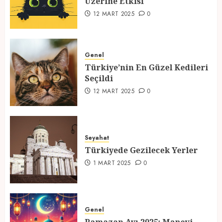
Üzerine Etkisi
2
12 MART 2025
0
Türkiye’nin En Güzel Kedileri
Seçildi
Genel
Türkiye’nin En Güzel Kedileri
12 MART 2025
0
Seçildi
3
12 MART 2025
0
Türkiyede Gezilecek Yerler
Seyahat
1 MART 2025
0
Türkiyede Gezilecek Yerler
4
1 MART 2025
0
Ramazan Ayı 2025: Manevi
Atmosfer ve Özel Hazırlıklar
Genel
28 ŞUBAT 2025
0