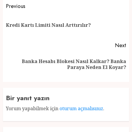
Post
Previous
navigation
Pr
Kredi Kartı Limiti Nasıl Arttırılır?
po
Next
Banka Hesabı Blokesi Nasıl Kalkar? Banka
Next
Paraya Neden El Koyar?
post:
Bir yanıt yazın
Yorum yapabilmek için
oturum açmalısınız
.