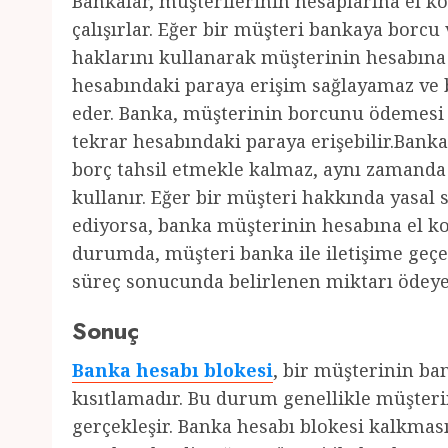
Bankalar, müşterilerinin hesaplarına el ko
çalışırlar. Eğer bir müşteri bankaya borc
haklarını kullanarak müşterinin hesabına
hesabındaki paraya erişim sağlayamaz v
eder. Banka, müşterinin borcunu ödemesi h
tekrar hesabındaki paraya erişebilir.Bank
borç tahsil etmekle kalmaz, aynı zamanda 
kullanır. Eğer bir müşteri hakkında yasal
ediyorsa, banka müşterinin hesabına el ko
durumda, müşteri banka ile iletişime geç
süreç sonucunda belirlenen miktarı ödeyer
Sonuç
Banka hesabı blokesi
, bir müşterinin ba
kısıtlamadır. Bu durum genellikle müşter
gerçekleşir. Banka hesabı blokesi kalkma