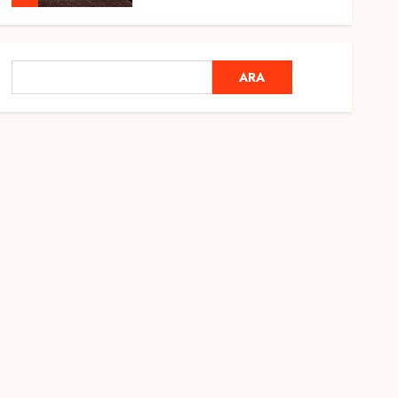
Genel
Ramazan Ayı 2025:
ARA
ARA
Manevi Atmosfer ve Özel
Hazırlıklar
28 ŞUBAT 2025
0
5
Genel
2025 En İyi Yaz Tatilleri
21 MART 2025
0
1
Genel
Kediler Ve Köpeklerin
Türkiye Üzerine Etkisi
12 MART 2025
0