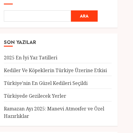
ARA
SON YAZILAR
2025 En İyi Yaz Tatilleri
Kediler Ve Köpeklerin Türkiye Üzerine Etkisi
Türkiye’nin En Güzel Kedileri Seçildi
Genel
Türkiyede Gezilecek Yerler
Türkiye’nin En Güzel
Kedileri Seçildi
Ramazan Ayı 2025: Manevi Atmosfer ve Özel
12 MART 2025
0
Hazırlıklar
3