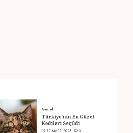
2
Genel
Türkiye’nin En Güzel
Kedileri Seçildi
12 MART 2025
0
3
Seyahat
Türkiyede Gezilecek
Yerler
1 MART 2025
0
4
Genel
Genel
Türkiye’nin En Güzel
Ramazan Ayı 2025:
Kedileri Seçildi
Manevi Atmosfer ve Özel
12 MART 2025
0