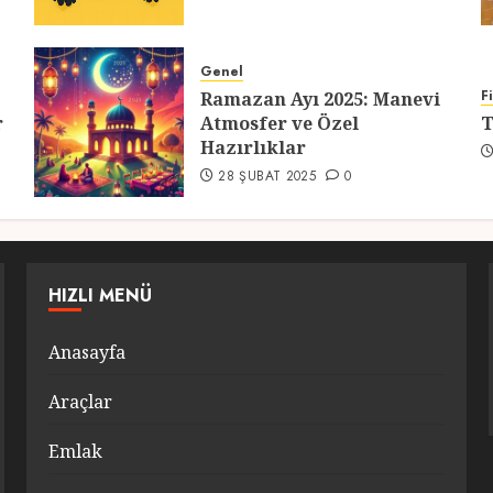
Genel
F
Ramazan Ayı 2025: Manevi
r
Atmosfer ve Özel
T
Hazırlıklar
28 ŞUBAT 2025
0
HIZLI MENÜ
Anasayfa
Araçlar
Emlak