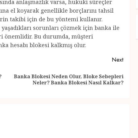
sında anlaşmazlık varsa, hukuki süreçler
ına el koyarak genellikle borçlarını tahsil
rin takibi için de bu yöntemi kullanır.
i yaşadıkları sorunları çözmek için banka ile
ri önemlidir. Bu durumda, müşteri
nka hesabı blokesi kalkmış olur.
Next
?
Banka Blokesi Neden Olur, Bloke Sebepleri
Previous
Next
Neler? Banka Blokesi Nasıl Kalkar?
post:
post: