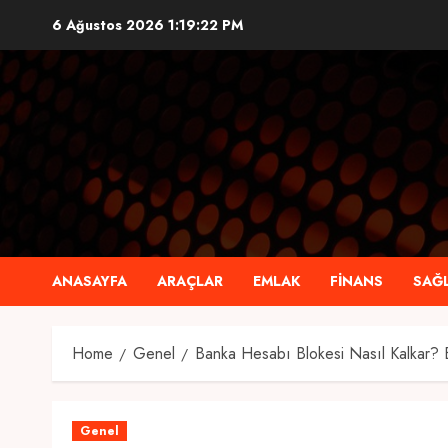
Skip
6 Ağustos 2026
1:19:23 PM
to
content
ANASAYFA
ARAÇLAR
EMLAK
FINANS
SAĞL
Home
Genel
Banka Hesabı Blokesi Nasıl Kalkar?
Genel