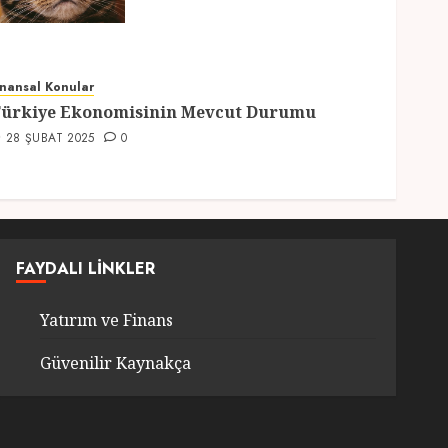
Hazırlıklar
28 ŞUBAT 2025
0
5
inansal Konular
ürkiye Ekonomisinin Mevcut Durumu
28 ŞUBAT 2025
0
FAYDALI LINKLER
Yatırım ve Finans
Güvenilir Kaynakça