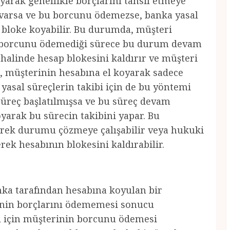
yarak genellikle borçlarını tahsil etmeye
u varsa ve bu borcunu ödemezse, banka yasal
 bloke koyabilir. Bu durumda, müşteri
e borcunu ödemediği sürece bu durum devam
alinde hesap blokesini kaldırır ve müşteri
a, müşterinin hesabına el koyarak sadece
yasal süreçlerin takibi için de bu yöntemi
 süreç başlatılmışsa ve bu süreç devam
yarak bu sürecin takibini yapar. Bu
erek durumu çözmeye çalışabilir veya hukuki
ek hesabının blokesini kaldırabilir.
nka tarafından hesabına koyulan bir
inin borçlarını ödememesi sonucu
sı için müşterinin borcunu ödemesi