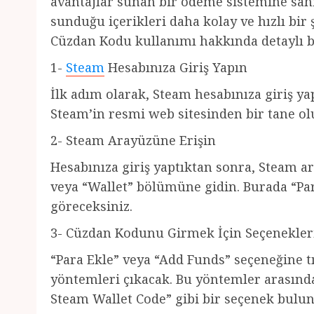
avantajlar sunan bir ödeme sistemine sah
sunduğu içerikleri daha kolay ve hızlı bir
Cüzdan Kodu kullanımı hakkında detaylı b
1-
Steam
Hesabınıza Giriş Yapın
İlk adım olarak, Steam hesabınıza giriş ya
Steam’in resmi web sitesinden bir tane olu
2- Steam Arayüzüne Erişin
Hesabınıza giriş yaptıktan sonra, Steam 
veya “Wallet” bölümüne gidin. Burada “Pa
göreceksiniz.
3- Cüzdan Kodunu Girmek İçin Seçenekleri
“Para Ekle” veya “Add Funds” seçeneğine t
yöntemleri çıkacak. Bu yöntemler arasın
Steam Wallet Code” gibi bir seçenek bulun