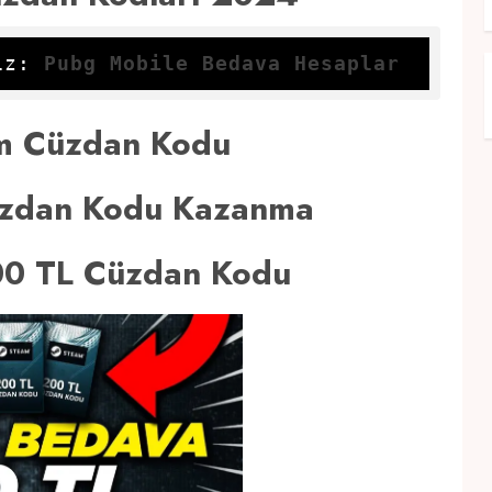
ız: 
Pubg Mobile Bedava Hesaplar
m Cüzdan Kodu
üzdan Kodu Kazanma
00 TL Cüzdan Kodu