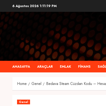
Skip
6 Ağustos 2026
1:11:20 PM
to
content
ANASAYFA
ARAÇLAR
EMLAK
FINANS
SAĞL
Home
Genel
Bedava Steam Cüzdan Kodu – Hesap
Genel