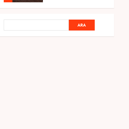
Genel
Ramazan Ayı 2025:
ARA
ARA
Manevi Atmosfer ve Özel
Hazırlıklar
28 ŞUBAT 2025
0
5
Genel
2025 En İyi Yaz Tatilleri
21 MART 2025
0
1
Genel
Kediler Ve Köpeklerin
Türkiye Üzerine Etkisi
12 MART 2025
0