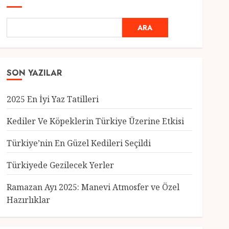
ARA
SON YAZILAR
2025 En İyi Yaz Tatilleri
Kediler Ve Köpeklerin Türkiye Üzerine Etkisi
Türkiye’nin En Güzel Kedileri Seçildi
Genel
Türkiyede Gezilecek Yerler
Türkiye’nin En Güzel
Kedileri Seçildi
Ramazan Ayı 2025: Manevi Atmosfer ve Özel
12 MART 2025
0
Hazırlıklar
3