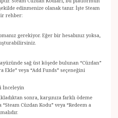
iptir. Steam Cüzdan Kodları, bu platformun
 şekilde edinmenize olanak tanır. İşte Steam
ir rehber:
pmanız gerekiyor. Eğer bir hesabınız yoksa,
şturabilirsiniz.
arayüzünde sağ üst köşede bulunan “Cüzdan”
ra Ekle” veya “Add Funds” seçeneğini
 İnceleyin
ıkladıktan sonra, karşınıza farklı ödeme
da “Steam Cüzdan Kodu” veya “Redeem a
malıdır.