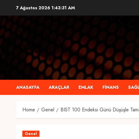
Skip
7 Ağustos 2026
1:43:32 AM
to
content
ANASAYFA
ARAÇLAR
EMLAK
FINANS
SAĞL
Home
Genel
BIST 100 Endeksi Günü Düşüşle Tam
Genel