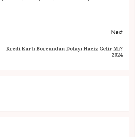
Next
Kredi Kartı Borcundan Dolayı Haciz Gelir Mi?
Previous
Next
2024
post:
post: