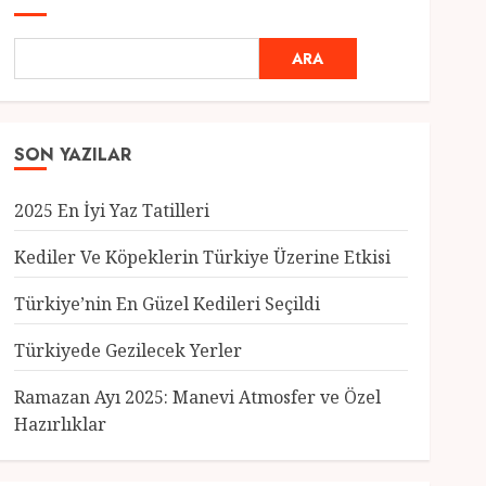
ARA
SON YAZILAR
2025 En İyi Yaz Tatilleri
Kediler Ve Köpeklerin Türkiye Üzerine Etkisi
Türkiye’nin En Güzel Kedileri Seçildi
Genel
Türkiyede Gezilecek Yerler
Türkiye’nin En Güzel
Kedileri Seçildi
Ramazan Ayı 2025: Manevi Atmosfer ve Özel
12 MART 2025
0
Hazırlıklar
3