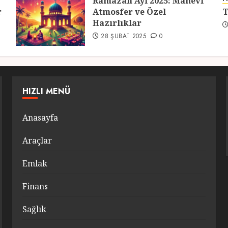
Ramazan Ayı 2025: Manevi
r
Atmosfer ve Özel
T
Hazırlıklar
28 ŞUBAT 2025
0
HIZLI MENÜ
Anasayfa
Araçlar
Emlak
Finans
Sağlık