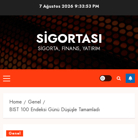
Skip
7 Ağustos 2026
9:33:53 PM
to
content
SIGORTASI
SIGORTA, FINANS, YATIRIM
Primary
Menu
Home
Genel
BIST 100 Endeksi Günü Düşüşle Tamamladı
Genel