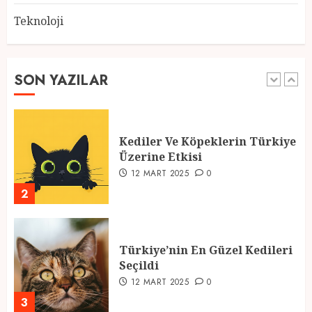
Teknoloji
2025 En İyi Yaz Tatilleri
21 MART 2025
0
SON YAZILAR
1
Kediler Ve Köpeklerin Türkiye
Üzerine Etkisi
12 MART 2025
0
2
Türkiye’nin En Güzel Kedileri
Seçildi
12 MART 2025
0
3