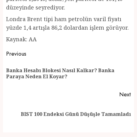
düzeyinde seyrediyor.
Londra Brent tipi ham petrolün varil fiyatı
yüzde 1,4 artışla 86,2 dolardan işlem görüyor.
Kaynak: AA
Post
Previous
navigation
Banka Hesabı Blokesi Nasıl Kalkar? Banka
Pr
Paraya Neden El Koyar?
po
Next
Next
BIST 100 Endeksi Günü Düşüşle Tamamladı
post: