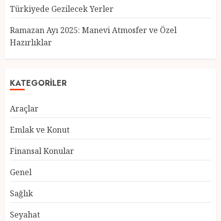
Türkiyede Gezilecek Yerler
Türkiye’nin En Güzel Kedileri
Seçildi
Ramazan Ayı 2025: Manevi Atmosfer ve Özel
12 MART 2025
0
Hazırlıklar
3
KATEGORILER
Türkiyede Gezilecek Yerler
Araçlar
1 MART 2025
0
4
Emlak ve Konut
Finansal Konular
Ramazan Ayı 2025: Manevi
Genel
Atmosfer ve Özel Hazırlıklar
28 ŞUBAT 2025
0
Sağlık
5
Seyahat