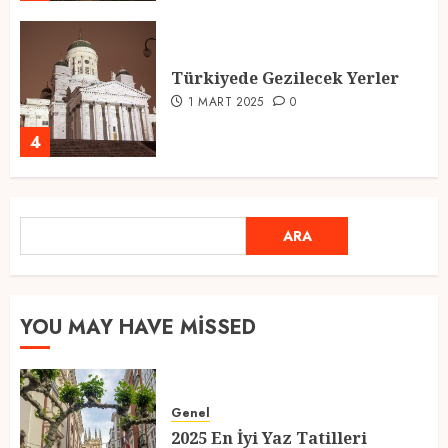
Türkiyede Gezilecek Yerler
1 MART 2025
0
4
Ramazan Ayı 2025: Manevi
ARA
ARA
Atmosfer ve Özel Hazırlıklar
28 ŞUBAT 2025
0
5
YOU MAY HAVE MISSED
2025 En İyi Yaz Tatilleri
Genel
21 MART 2025
0
2025 En İyi Yaz Tatilleri