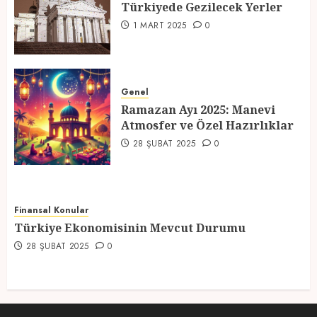
Türkiyede Gezilecek Yerler
4
1 MART 2025
0
Ramazan Ayı 2025: Manevi
Atmosfer ve Özel Hazırlıklar
Genel
Ramazan Ayı 2025: Manevi
28 ŞUBAT 2025
0
Atmosfer ve Özel Hazırlıklar
5
28 ŞUBAT 2025
0
Finansal Konular
Türkiye Ekonomisinin Mevcut Durumu
28 ŞUBAT 2025
0