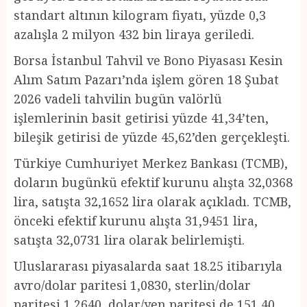
standart altının kilogram fiyatı, yüzde 0,3
azalışla 2 milyon 432 bin liraya geriledi.
Borsa İstanbul Tahvil ve Bono Piyasası Kesin
Alım Satım Pazarı’nda işlem gören 18 Şubat
2026 vadeli tahvilin bugün valörlü
işlemlerinin basit getirisi yüzde 41,34’ten,
bileşik getirisi de yüzde 45,62’den gerçekleşti.
Türkiye Cumhuriyet Merkez Bankası (TCMB),
doların bugünkü efektif kurunu alışta 32,0368
lira, satışta 32,1652 lira olarak açıkladı. TCMB,
önceki efektif kurunu alışta 31,9451 lira,
satışta 32,0731 lira olarak belirlemişti.
Uluslararası piyasalarda saat 18.25 itibarıyla
avro/dolar paritesi 1,0830, sterlin/dolar
paritesi 1,2640, dolar/yen paritesi de 151,40