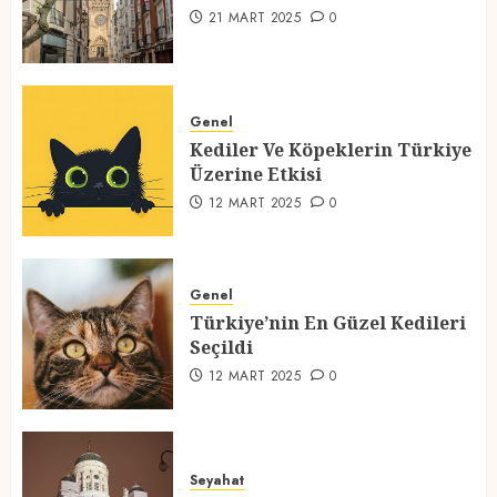
1
21 MART 2025
0
Kediler Ve Köpeklerin Türkiye
Üzerine Etkisi
Genel
Kediler Ve Köpeklerin Türkiye
12 MART 2025
0
Üzerine Etkisi
2
12 MART 2025
0
Türkiye’nin En Güzel Kedileri
Seçildi
Genel
Türkiye’nin En Güzel Kedileri
12 MART 2025
0
Seçildi
3
12 MART 2025
0
Türkiyede Gezilecek Yerler
Seyahat
1 MART 2025
0