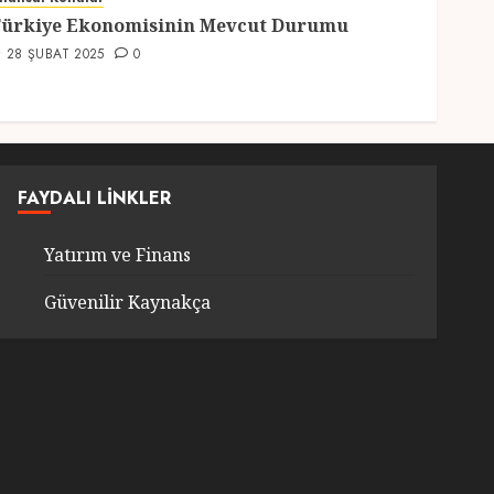
2
ürkiye Ekonomisinin Mevcut Durumu
28 ŞUBAT 2025
0
Genel
Türkiye’nin En Güzel
Kedileri Seçildi
12 MART 2025
0
3
FAYDALI LINKLER
Yatırım ve Finans
Seyahat
Türkiyede Gezilecek
Güvenilir Kaynakça
Yerler
1 MART 2025
0
4
Genel
Ramazan Ayı 2025:
Manevi Atmosfer ve Özel