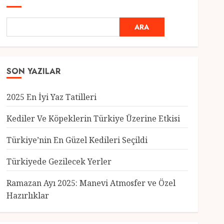
ARA
SON YAZILAR
2025 En İyi Yaz Tatilleri
Kediler Ve Köpeklerin Türkiye Üzerine Etkisi
Türkiye’nin En Güzel Kedileri Seçildi
Genel
Türkiyede Gezilecek Yerler
Türkiye’nin En Güzel
Kedileri Seçildi
Ramazan Ayı 2025: Manevi Atmosfer ve Özel
12 MART 2025
0
Hazırlıklar
3