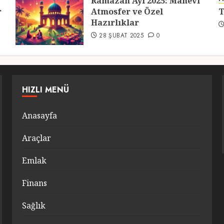
Ramazan Ayı 2025: Manevi
r
Atmosfer ve Özel
T
Hazırlıklar
28 ŞUBAT 2025
0
HIZLI MENÜ
Anasayfa
Araçlar
Emlak
Finans
Sağlık