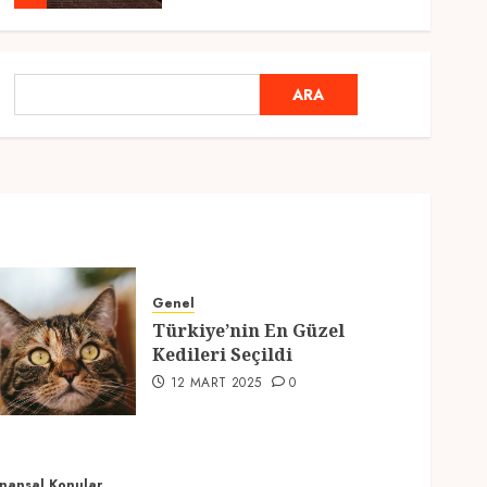
Genel
Ramazan Ayı 2025:
ARA
ARA
Manevi Atmosfer ve Özel
Hazırlıklar
28 ŞUBAT 2025
0
5
Genel
2025 En İyi Yaz Tatilleri
21 MART 2025
0
Genel
Türkiye’nin En Güzel
1
Kedileri Seçildi
12 MART 2025
0
Genel
Kediler Ve Köpeklerin
Türkiye Üzerine Etkisi
12 MART 2025
0
inansal Konular