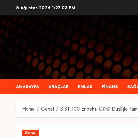
Skip
6 Ağustos 2026
1:27:03 PM
to
content
ANASAYFA
ARAÇLAR
EMLAK
FINANS
SAĞL
Home
Genel
BIST 100 Endeksi Günü Düşüşle Tam
Genel