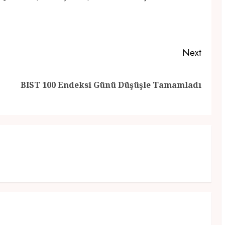
Next
Previous
Next
BIST 100 Endeksi Günü Düşüşle Tamamladı
post:
post: